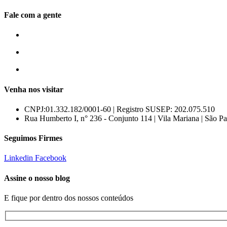
Fale com a gente
55 (11) 3807-8300
55 (11) 97674-2540
comercial@amuracorretora.com.br
Venha nos visitar
CNPJ:01.332.182/0001-60 | Registro SUSEP: 202.075.510
Rua Humberto I, n° 236 - Conjunto 114 | Vila Mariana | São 
Seguimos Firmes
Linkedin
Facebook
Assine o nosso blog
E fique por dentro dos nossos conteúdos