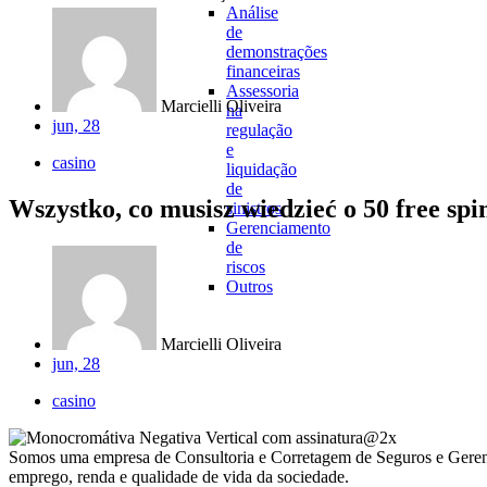
Análise
de
demonstrações
financeiras
Assessoria
Marcielli Oliveira
na
jun, 28
regulação
e
casino
liquidação
de
Wszystko, co musisz wiedzieć o 50 free sp
sinistros
Gerenciamento
de
riscos
Outros
Marcielli Oliveira
jun, 28
casino
Somos uma empresa de Consultoria e Corretagem de Seguros e Gerencia
emprego, renda e qualidade de vida da sociedade.