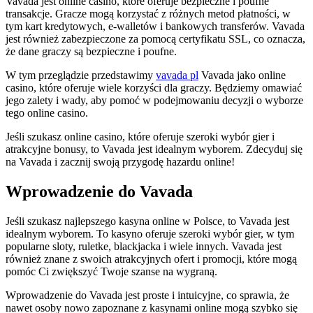
Vavada jest online casino, które oferuje bezpieczne i poufne
transakcje. Gracze mogą korzystać z różnych metod płatności, w
tym kart kredytowych, e-walletów i bankowych transferów. Vavada
jest również zabezpieczone za pomocą certyfikatu SSL, co oznacza,
że dane graczy są bezpieczne i poufne.
W tym przeglądzie przedstawimy
vavada pl
Vavada jako online
casino, które oferuje wiele korzyści dla graczy. Będziemy omawiać
jego zalety i wady, aby pomoć w podejmowaniu decyzji o wyborze
tego online casino.
Jeśli szukasz online casino, które oferuje szeroki wybór gier i
atrakcyjne bonusy, to Vavada jest idealnym wyborem. Zdecyduj się
na Vavada i zacznij swoją przygodę hazardu online!
Wprowadzenie do Vavada
Jeśli szukasz najlepszego kasyna online w Polsce, to Vavada jest
idealnym wyborem. To kasyno oferuje szeroki wybór gier, w tym
popularne sloty, ruletke, blackjacka i wiele innych. Vavada jest
również znane z swoich atrakcyjnych ofert i promocji, które mogą
pomóc Ci zwiększyć Twoje szanse na wygraną.
Wprowadzenie do Vavada jest proste i intuicyjne, co sprawia, że
nawet osoby nowo zapoznane z kasynami online mogą szybko się