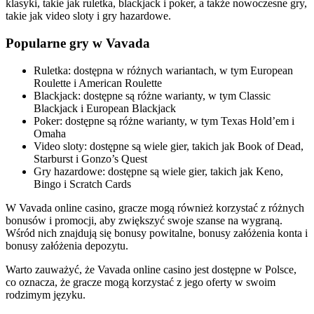
klasyki, takie jak ruletka, blackjack i poker, a także nowoczesne gry,
takie jak video sloty i gry hazardowe.
Popularne gry w Vavada
Ruletka: dostępna w różnych wariantach, w tym European
Roulette i American Roulette
Blackjack: dostępne są różne warianty, w tym Classic
Blackjack i European Blackjack
Poker: dostępne są różne warianty, w tym Texas Hold’em i
Omaha
Video sloty: dostępne są wiele gier, takich jak Book of Dead,
Starburst i Gonzo’s Quest
Gry hazardowe: dostępne są wiele gier, takich jak Keno,
Bingo i Scratch Cards
W Vavada online casino, gracze mogą również korzystać z różnych
bonusów i promocji, aby zwiększyć swoje szanse na wygraną.
Wśród nich znajdują się bonusy powitalne, bonusy załóżenia konta i
bonusy załóżenia depozytu.
Warto zauważyć, że Vavada online casino jest dostępne w Polsce,
co oznacza, że gracze mogą korzystać z jego oferty w swoim
rodzimym języku.