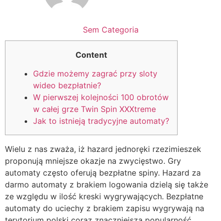
Sem Categoria
Content
Gdzie możemy zagrać przy sloty
wideo bezpłatnie?
W pierwszej kolejności 100 obrotów
w całej grze Twin Spin XXXtreme
Jak to istnieją tradycyjne automaty?
Wielu z nas zważa, iż hazard jednoręki rzezimieszek
proponują mniejsze okazje na zwycięstwo. Gry
automaty często oferują bezpłatne spiny. Hazard za
darmo automaty z brakiem logowania dzielą się także
ze względu w ilość kreski wygrywających.
Bezpłatne
automaty do uciechy z brakiem zapisu wygrywają na
terytorium polski coraz znaczniejszą popularność.