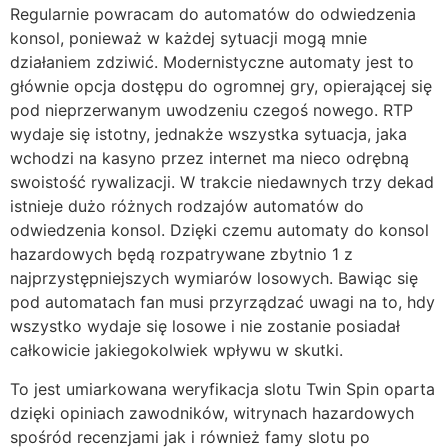
Regularnie powracam do automatów do odwiedzenia
konsol, ponieważ w każdej sytuacji mogą mnie
działaniem zdziwić. Modernistyczne automaty jest to
głównie opcja dostępu do ogromnej gry, opierającej się
pod nieprzerwanym uwodzeniu czegoś nowego. RTP
wydaje się istotny, jednakże wszystka sytuacja, jaka
wchodzi na kasyno przez internet ma nieco odrębną
swoistość rywalizacji. W trakcie niedawnych trzy dekad
istnieje dużo różnych rodzajów automatów do
odwiedzenia konsol. Dzięki czemu automaty do konsol
hazardowych będą rozpatrywane zbytnio 1 z
najprzystępniejszych wymiarów losowych. Bawiąc się
pod automatach fan musi przyrządzać uwagi na to, hdy
wszystko wydaje się losowe i nie zostanie posiadał
całkowicie jakiegokolwiek wpływu w skutki.
To jest umiarkowana weryfikacja slotu Twin Spin oparta
dzięki opiniach zawodników, witrynach hazardowych
spośród recenzjami jak i również famy slotu po