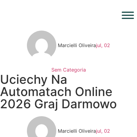
Marcielli Oliveira
jul, 02
Sem Categoria
Uciechy Na
Automatach Online
2026 Graj Darmowo
Marcielli Oliveira
jul, 02