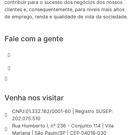
contribuir para o sucesso dos negócios dos nossos
clientes e, consequentemente, para níveis mais altos
de emprego, renda e qualidade de vida da sociedade.
Fale com a gente
55 (11) 3807-8300
55 (11) 97674-2540
comercial@amuracorretora.com.br
Venha nos visitar
CNPJ:01.332.182/0001-60 | Registro SUSEP:
202.075.510
Rua Humberto I, n° 236 - Conjunto 114 | Vila
Mariana | São Paulo/SP | CEP 04018-030