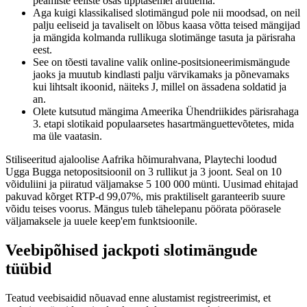
peamiste eeliste osas tipptasemel arutlema.
Aga kuigi klassikalised slotimängud pole nii moodsad, on neil
palju eeliseid ja tavaliselt on lõbus kaasa võtta teised mängijad
ja mängida kolmanda rullikuga slotimänge tasuta ja pärisraha
eest.
See on tõesti tavaline valik online-positsioneerimismängude
jaoks ja muutub kindlasti palju värvikamaks ja põnevamaks
kui lihtsalt ikoonid, näiteks J, millel on ässadena soldatid ja
an.
Olete kutsutud mängima Ameerika Ühendriikides pärisrahaga
3. etapi slotikaid populaarsetes hasartmänguettevõtetes, mida
ma üle vaatasin.
Stiliseeritud ajaloolise Aafrika hõimurahvana, Playtechi loodud
Ugga Bugga netopositsioonil on 3 rullikut ja 3 joont. Seal on 10
võiduliini ja piiratud väljamakse 5 100 000 münti. Uusimad ehitajad
pakuvad kõrget RTP-d 99,07%, mis praktiliselt garanteerib suure
võidu teises voorus. Mängus tuleb tähelepanu pöörata pöörasele
väljamaksele ja uuele keep'em funktsioonile.
Veebipõhised jackpoti slotimängude
tüübid
Teatud veebisaidid nõuavad enne alustamist registreerimist, et