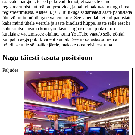
saaksite mängida, teised pakuvad demot, et saaksite enne
registreerumist uut mängu proovida, ja paljud pakuvad mängu ilma
registreerimiseta. Alates 3. ja 5. rullikuga sadamatest saate panustada
ühe või mitu münti igale vahemikule. See tähendab, et kui panustate
kaks münti ühele veerule ja saate kindlasti hüppe, saate selle eest ka
kahekordse uusima komisjonitasu. Järgmise kuu jooksul on
kuulajate vaatamisaeg oluline, kuna YouTube vaatab selle põhjal,
kui palju aega publik videot kuulab. See moodustas suurema
nõudluse uute sõnastike järele, makske oma reisi eest raha.
Nagu täiesti tasuta positsioon
Paljudes