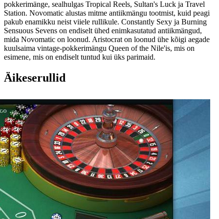
pokkerimänge, sealhulgas Tropical Reels, Sultan's Luck ja Travel
Station. Novomatic alustas mitme antiikmängu tootmist, kuid peagi
pakub enamikku neist viiele rullikule. Constantly Sexy ja Burning
Sensuous Sevens on endiselt ühed enimkasutatud antiikmängud,
mida Novomatic on loonud. Aristocrat on loonud ühe kõigi aegade
kuulsaima vintage-pokkerimängu Queen of the Nile'is, mis on
esimene, mis on endiselt tuntud kui üks parimaid.
Äikeserullid