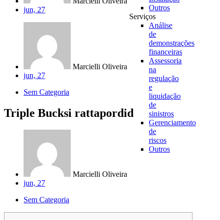
Marcielli Oliveira
Outros
jun, 27
Serviços
Análise
de
demonstrações
financeiras
Assessoria
Marcielli Oliveira
na
jun, 27
regulação
e
Sem Categoria
liquidação
de
Triple Bucksi rattapordid
sinistros
Gerenciamento
de
riscos
Outros
Marcielli Oliveira
jun, 27
Sem Categoria