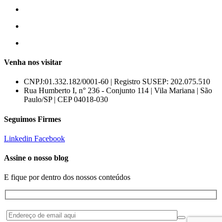
55 (11) 3807-8300
55 (11) 97674-2540
comercial@amuracorretora.com.br
Venha nos visitar
CNPJ:01.332.182/0001-60 | Registro SUSEP: 202.075.510
Rua Humberto I, n° 236 - Conjunto 114 | Vila Mariana | São
Paulo/SP | CEP 04018-030
Seguimos Firmes
Linkedin
Facebook
Assine o nosso blog
E fique por dentro dos nossos conteúdos