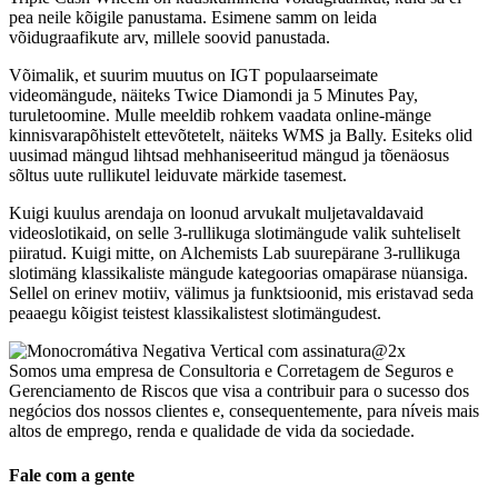
pea neile kõigile panustama. Esimene samm on leida
võidugraafikute arv, millele soovid panustada.
Võimalik, et suurim muutus on IGT populaarseimate
videomängude, näiteks Twice Diamondi ja 5 Minutes Pay,
turuletoomine. Mulle meeldib rohkem vaadata online-mänge
kinnisvarapõhistelt ettevõtetelt, näiteks WMS ja Bally. Esiteks olid
uusimad mängud lihtsad mehhaniseeritud mängud ja tõenäosus
sõltus uute rullikutel leiduvate märkide tasemest.
Kuigi kuulus arendaja on loonud arvukalt muljetavaldavaid
videoslotikaid, on selle 3-rullikuga slotimängude valik suhteliselt
piiratud. Kuigi mitte, on Alchemists Lab suurepärane 3-rullikuga
slotimäng klassikaliste mängude kategoorias omapärase nüansiga.
Sellel on erinev motiiv, välimus ja funktsioonid, mis eristavad seda
peaaegu kõigist teistest klassikalistest slotimängudest.
Somos uma empresa de Consultoria e Corretagem de Seguros e
Gerenciamento de Riscos que visa a contribuir para o sucesso dos
negócios dos nossos clientes e, consequentemente, para níveis mais
altos de emprego, renda e qualidade de vida da sociedade.
Fale com a gente