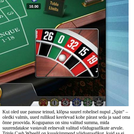
Kui oled uue panuse teinud, klõpsa suurel rohelisel nupul „Spin“ –
oledki valmis, uued rullikud keerlevad kohe pärast seda ja saad oma
õnne proovida. Kogupanus on sinu valitud summa, mida
suurendatakse vastavalt eelnevalt valitud võidugraafikute arvule.
Triple Cash Wheelil on kuuskümmend võidugraafikut, kuid sa ei