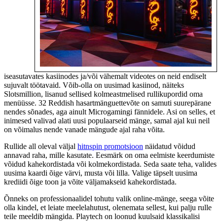
iseasutavates kasiinodes ja/või vähemalt videotes on neid endiselt
sujuvalt töötavaid. Võib-olla on uusimad kasiinod, näiteks
Slotsmillion, lisanud sellised kolmeastmelised rullikupordid oma
menüüsse. 32 Reddish hasartmänguettevõte on samuti suurepärane
nendes sõnades, aga ainult Microgamingi fännidele. Asi on selles, et
inimesed valivad alati uusi populaarseid mänge, samal ajal kui neil
on võimalus nende vanade mängude ajal raha võita.
Rullide all oleval väljal
hitnspin promotsioon
näidatud võidud
annavad raha, mille kasutate. Eesmärk on oma eelmiste keerdumiste
võidud kahekordistada või kolmekordistada. Seda saate teha, valides
uusima kaardi õige värvi, musta või lilla. Valige täpselt uusima
krediidi õige toon ja võite väljamakseid kahekordistada.
Õnneks on professionaalidel tohutu valik online-mänge, seega võite
olla kindel, et leiate meelelahutust, olenemata sellest, kui palju rulle
teile meeldib mängida. Playtech on loonud kuulsaid klassikalisi