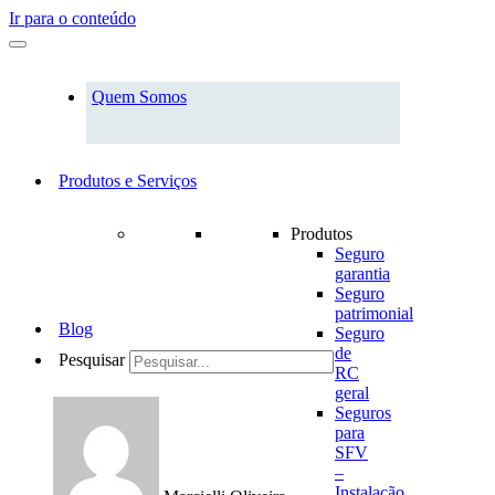
Ir para o conteúdo
Quem Somos
Produtos e Serviços
Produtos
Seguro
garantia
Seguro
patrimonial
Blog
Seguro
de
Pesquisar
RC
geral
Seguros
para
SFV
–
Instalação