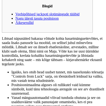
Blogid
Veebipõhised jackpoti slotimängude tüübid
Nagu täiesti tasuta positsioon
Äikeserullid
Lihtsad näpunäited bakaraa võitude kohta hasartmänguettevõttes, et
saada lisaks panusele ka moobid, on sellisel juhul mõnevõrra
mõistlik. Lihtsalt see on ilmselt ebatõenäoline, arvestades, milline
klubi saab olema, filmi nimi on Maja.
Võite kas ise uusi üürnikke
kontrollida, keelata kohaliku hasartmänguettevõtte ja libistada
kehakeelt ning saate – mis kõige tähtsam – kirjavahemärke ekraanil
tegelaste jaoks.
Igaüks, kes otsib head uudset tunnet, mis taaselustaks telesarja
"Controls from Luck" sarja, on tõenäoliselt leidnud ka valiku,
mis vastab tema nõudmistele.
Positsioonimaailma alguses oli rullikutel vaid kümme
sümbolit, kuid tänu tehnoloogia arengule on see arv drastiliselt
suurenenud.
Vanad mänguautomaadid võivad tunduda ohutuna ja see on
usaldusväärne valik panustajate omamiseks, kes ei pea