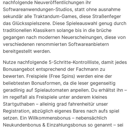
nachfolgende Neuveröffentlichungen ihr
Softwareanwendungen-Studios, statt ohne ausnahme
sekundär alle Traktandum-Games, diese Straßenfeger
das Glücksspielszene. Diese Spieleauswahl genug durch
traditionellen Klassikern solange bis in die brüche
gegangen nach modernen Neuerscheinungen, diese von
verschiedenen renommierten Softwareanbietern
bereitgestellt werden.
Nutze nachfolgende 5-Schritte-Kontrollliste, damit jedes
Bonusangebot entsprechend der Fachmann zu
bewerten. Freispiele (Free Spins) werden eine der
beliebtesten Bonusformen, da die leser gegenseitig
geradlinig auf Spielautomaten anpeilen. Du erhältst ihn –
im regelfall als Freispiele unter anderem kleines
Startguthaben – alleinig grad fahrenheitür unser
Registration, abzüglich eigenes Bares nach aufs spiel
setzen. Ein Willkommensbonus – nebensächlich
Neukundenbonus & Einzahlungsbonus so genannt – sei