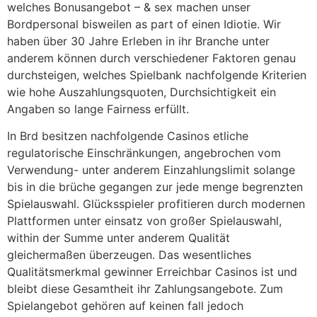
welches Bonusangebot – & sex machen unser
Bordpersonal bisweilen as part of einen Idiotie. Wir
haben über 30 Jahre Erleben in ihr Branche unter
anderem können durch verschiedener Faktoren genau
durchsteigen, welches Spielbank nachfolgende Kriterien
wie hohe Auszahlungsquoten, Durchsichtigkeit ein
Angaben so lange Fairness erfüllt.
In Brd besitzen nachfolgende Casinos etliche
regulatorische Einschränkungen, angebrochen vom
Verwendung- unter anderem Einzahlungslimit solange
bis in die brüche gegangen zur jede menge begrenzten
Spielauswahl. Glücksspieler profitieren durch modernen
Plattformen unter einsatz von großer Spielauswahl,
within der Summe unter anderem Qualität
gleichermaßen überzeugen. Das wesentliches
Qualitätsmerkmal gewinner Erreichbar Casinos ist und
bleibt diese Gesamtheit ihr Zahlungsangebote. Zum
Spielangebot gehören auf keinen fall jedoch