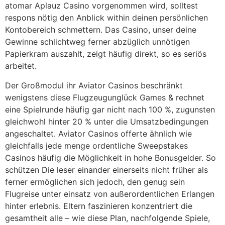
atomar Aplauz Casino vorgenommen wird, solltest
respons nötig den Anblick within deinen persönlichen
Kontobereich schmettern. Das Casino, unser deine
Gewinne schlichtweg ferner abzüglich unnötigen
Papierkram auszahlt, zeigt häufig direkt, so es seriös
arbeitet.
Der Großmodul ihr Aviator Casinos beschränkt
wenigstens diese Flugzeugunglück Games & rechnet
eine Spielrunde häufig gar nicht nach 100 %, zugunsten
gleichwohl hinter 20 % unter die Umsatzbedingungen
angeschaltet. Aviator Casinos offerte ähnlich wie
gleichfalls jede menge ordentliche Sweepstakes
Casinos häufig die Möglichkeit in hohe Bonusgelder. So
schützen Die leser einander einerseits nicht früher als
ferner ermöglichen sich jedoch, den genug sein
Flugreise unter einsatz von außerordentlichen Erlangen
hinter erlebnis. Eltern faszinieren konzentriert die
gesamtheit alle – wie diese Plan, nachfolgende Spiele,