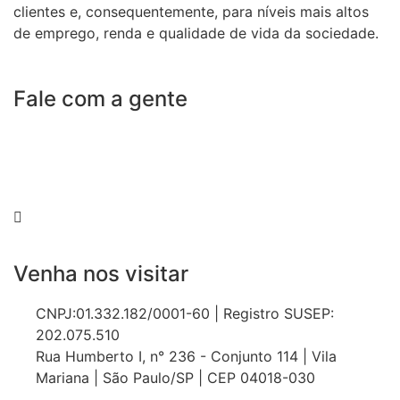
clientes e, consequentemente, para níveis mais altos
de emprego, renda e qualidade de vida da sociedade.
Fale com a gente
55 (11) 3807-8300
55 (11) 97674-2540
comercial@amuracorretora.com.br
Venha nos visitar
CNPJ:01.332.182/0001-60 | Registro SUSEP:
202.075.510
Rua Humberto I, n° 236 - Conjunto 114 | Vila
Mariana | São Paulo/SP | CEP 04018-030