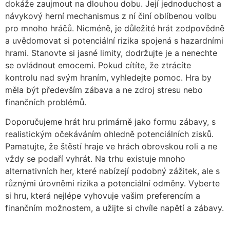
dokáže zaujmout na dlouhou dobu. Její jednoduchost a
návykový herní mechanismus z ní činí oblíbenou volbu
pro mnoho hráčů. Nicméně, je důležité hrát zodpovědně
a uvědomovat si potenciální rizika spojená s hazardními
hrami. Stanovte si jasné limity, dodržujte je a nenechte
se ovládnout emocemi. Pokud cítíte, že ztrácíte
kontrolu nad svým hraním, vyhledejte pomoc. Hra by
měla být především zábava a ne zdroj stresu nebo
finančních problémů.
Doporučujeme hrát hru primárně jako formu zábavy, s
realistickým očekáváním ohledně potenciálních zisků.
Pamatujte, že štěstí hraje ve hrách obrovskou roli a ne
vždy se podaří vyhrát. Na trhu existuje mnoho
alternativních her, které nabízejí podobný zážitek, ale s
různými úrovněmi rizika a potenciální odměny. Vyberte
si hru, která nejlépe vyhovuje vašim preferencím a
finančním možnostem, a užijte si chvíle napětí a zábavy.