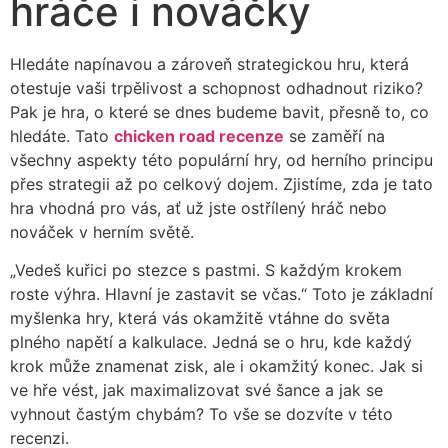
hráče i nováčky
Hledáte napínavou a zároveň strategickou hru, která
otestuje vaši trpělivost a schopnost odhadnout riziko?
Pak je hra, o které se dnes budeme bavit, přesně to, co
hledáte. Tato
chicken road recenze
se zaměří na
všechny aspekty této populární hry, od herního principu
přes strategii až po celkový dojem. Zjistíme, zda je tato
hra vhodná pro vás, ať už jste ostřílený hráč nebo
nováček v herním světě.
„Vedeš kuřici po stezce s pastmi. S každým krokem
roste výhra. Hlavní je zastavit se včas.“ Toto je základní
myšlenka hry, která vás okamžitě vtáhne do světa
plného napětí a kalkulace. Jedná se o hru, kde každý
krok může znamenat zisk, ale i okamžitý konec. Jak si
ve hře vést, jak maximalizovat své šance a jak se
vyhnout častým chybám? To vše se dozvíte v této
recenzi.