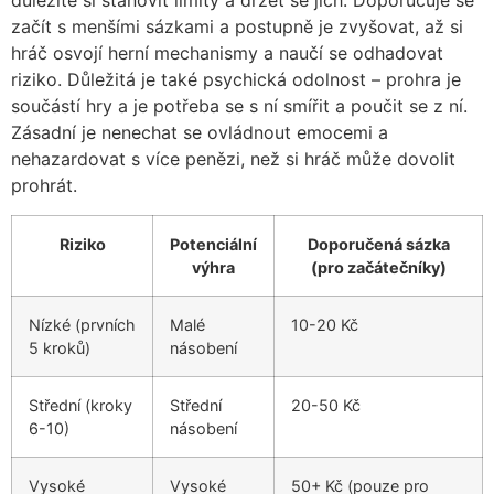
důležité si stanovit limity a držet se jich. Doporučuje se
začít s menšími sázkami a postupně je zvyšovat, až si
hráč osvojí herní mechanismy a naučí se odhadovat
riziko. Důležitá je také psychická odolnost – prohra je
součástí hry a je potřeba se s ní smířit a poučit se z ní.
Zásadní je nenechat se ovládnout emocemi a
nehazardovat s více penězi, než si hráč může dovolit
prohrát.
Riziko
Potenciální
Doporučená sázka
výhra
(pro začátečníky)
Nízké (prvních
Malé
10-20 Kč
5 kroků)
násobení
Střední (kroky
Střední
20-50 Kč
6-10)
násobení
Vysoké
Vysoké
50+ Kč (pouze pro