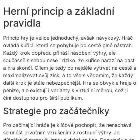
Herní princip a základní
pravidla
Princip hry je velice jednoduchý, avšak návykový. Hráč
ovládá kuřici, která se pohybuje po cestě plné nástrah.
Každý krok dopředu přináší násobení výhry, ale
současně s sebou nese i riziko, že kuřice narazí na past
a hra skončí. Cílem je tedy co nejdéle vytrvat na cestě a
maximalizovat svůj zisk, a to vše s vědomím, že každý
další krok je stále nebezpečnější. Hra se obvykle hraje o
peníze, ale existují i varianty s virtuální měnou, což ji
činí dostupnou pro širší publikum.
Strategie pro začátečníky
Pro začínající hráče je klíčové pochopit, že nenechává
se unést prvotním vzrušením z rostoucí výhry. Je