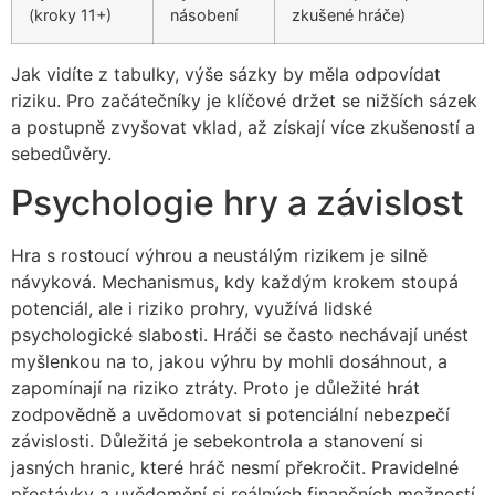
(kroky 11+)
násobení
zkušené hráče)
Jak vidíte z tabulky, výše sázky by měla odpovídat
riziku. Pro začátečníky je klíčové držet se nižších sázek
a postupně zvyšovat vklad, až získají více zkušeností a
sebedůvěry.
Psychologie hry a závislost
Hra s rostoucí výhrou a neustálým rizikem je silně
návyková. Mechanismus, kdy každým krokem stoupá
potenciál, ale i riziko prohry, využívá lidské
psychologické slabosti. Hráči se často nechávají unést
myšlenkou na to, jakou výhru by mohli dosáhnout, a
zapomínají na riziko ztráty. Proto je důležité hrát
zodpovědně a uvědomovat si potenciální nebezpečí
závislosti. Důležitá je sebekontrola a stanovení si
jasných hranic, které hráč nesmí překročit. Pravidelné
přestávky a uvědomění si reálných finančních možností