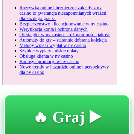
Rozrywka online i bezpieczne zakłady z nv
casino to gwarancja niezapomnianych wrażeń
dla każdego gracza
Bezpieczeństwo i licencjonowanie w nv casino
Weryfikacja konta i ochrona danych
Oferta gier w nv casino – różnorodność i jakość
Automaty do gry – starannie dobrana kolekcja
Metody wpłat i wypłat w nv casino
Szybkie wypłaty i niskie opłaty
Obsługa klienta w nv casino
Bonusy i promocje w nv casino
Nowe trendy w hazardzie online i perspektywy
dla nv casino
🔥 Graj ▶️