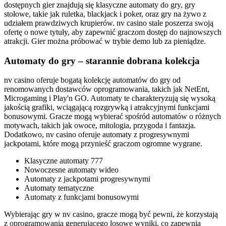
dostępnych gier znajdują się klasyczne automaty do gry, gry
stołowe, takie jak ruletka, blackjack i poker, oraz gry na żywo z
udziałem prawdziwych krupierów. nv casino stale poszerza swoją
ofertę o nowe tytuły, aby zapewnić graczom dostęp do najnowszych
atrakcji. Gier można próbować w trybie demo lub za pieniądze.
Automaty do gry – starannie dobrana kolekcja
nv casino oferuje bogatą kolekcję automatów do gry od
renomowanych dostawców oprogramowania, takich jak NetEnt,
Microgaming i Play'n GO. Automaty te charakteryzują się wysoką
jakością grafiki, wciągającą rozgrywką i atrakcyjnymi funkcjami
bonusowymi. Gracze mogą wybierać spośród automatów o różnych
motywach, takich jak owoce, mitologia, przygoda i fantazja.
Dodatkowo, nv casino oferuje automaty z progresywnymi
jackpotami, które mogą przynieść graczom ogromne wygrane.
Klasyczne automaty 777
Nowoczesne automaty wideo
Automaty z jackpotami progresywnymi
Automaty tematyczne
Automaty z funkcjami bonusowymi
Wybierając gry w nv casino, gracze mogą być pewni, że korzystają
z oprogramowania generującego losowe wyniki, co zapewnia