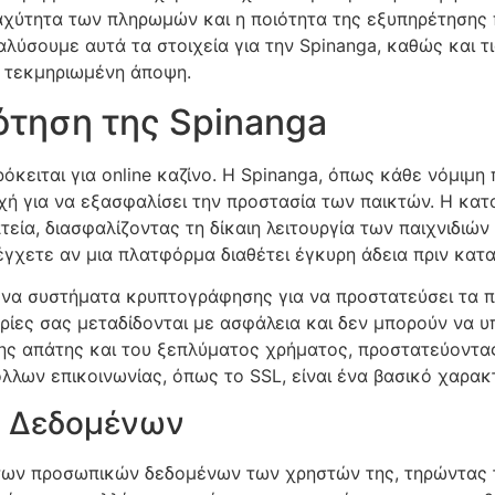
 ταχύτητα των πληρωμών και η ποιότητα της εξυπηρέτησης 
λύσουμε αυτά τα στοιχεία για την Spinanga, καθώς και τις
α τεκμηριωμένη άποψη.
ότηση της Spinanga
όκειται για online καζίνο. Η Spinanga, όπως κάθε νόμιμη 
ρχή για να εξασφαλίσει την προστασία των παικτών. Η κατ
εία, διασφαλίζοντας τη δίκαιη λειτουργία των παιχνιδιώ
έγχετε αν μια πλατφόρμα διαθέτει έγκυρη άδεια πριν κατ
μένα συστήματα κρυπτογράφησης για να προστατεύσει τα 
ορίες σας μεταδίδονται με ασφάλεια και δεν μπορούν να
ης απάτης και του ξεπλύματος χρήματος, προστατεύοντας 
ων επικοινωνίας, όπως το SSL, είναι ένα βασικό χαρακτη
 Δεδομένων
 των προσωπικών δεδομένων των χρηστών της, τηρώντας τ