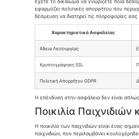
έχετε το δικαίωμα να γνωρίζετε ποια δεδο
εφαρμόζει πολιτικές απορρήτου που περιγρ
δέσμευση να διατηρεί τις πληροφορίες σα
Χαρακτηριστικό Ασφαλείας
Άδεια Λειτουργίας
Ε
Κρυπτογράφηση SSL
Π
Πολιτική Απορρήτου GDPR
Δ
Η επένδυση στην ασφάλεια δεν είναι απλώς 
Ποικιλία Παιχνιδιών 
Η ποικιλία των παιχνιδιών είναι ένας σημα
παιχνιδιών, που περιλαμβάνει κουλοχέρηδες