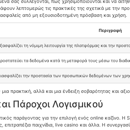
μένα σας συλλέγονται, πώς χρησιμοποιούνται και να αιτη
άφουν λεπτομερώς τις πρακτικές της σχετικά με την προ
ς ασφαλείς από μη εξουσιοδοτημένη πρόσβαση και χρήση.
Περιγραφή
ξασφαλίζει τη νόμιμη λειτουργία της πλατφόρμας και την προστ
ροστατεύει τα δεδομένα κατά τη μεταφορά τους μέσω του διαδι
ιασφαλίζει την προστασία των προσωπικών δεδομένων των χρη
μια πρακτική, αλλά και μια ένδειξη σοβαρότητας και αξιο
και Πάροχοι Λογισμικού
ντικός παράγοντας για την επιλογή ενός online καζίνο. Η
, επιτραπέζια παιχνίδια, live casino και άλλα. Η συνεργ