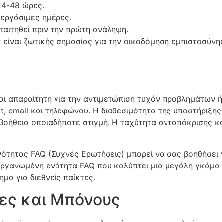
24-48 ώρες.
 εργάσιμες ημέρες.
αιτηθεί πριν την πρώτη ανάληψη.
 είναι ζωτικής σημασίας για την οικοδόμηση εμπιστοσύν
αι απαραίτητη για την αντιμετώπιση τυχόν προβλημάτων 
t, email και τηλεφώνου. Η διαθεσιμότητα της υποστήριξης
 βοήθεια οποιαδήποτε στιγμή. Η ταχύτητα ανταπόκρισης κ
ότητας FAQ (Συχνές Ερωτήσεις) μπορεί να σας βοηθήσει 
 οργανωμένη ενότητα FAQ που καλύπτει μια μεγάλη γκάμα
μα για διεθνείς παίκτες.
ες και Μπόνους