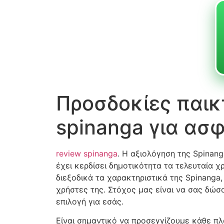
Προσδοκίες παικ
spinanga για ασ
review spinanga
. Η αξιολόγηση της Spinan
έχει κερδίσει δημοτικότητα τα τελευταία χ
διεξοδικά τα χαρακτηριστικά της Spinanga
χρήστες της. Στόχος μας είναι να σας δώσ
επιλογή για εσάς.
Είναι σημαντικό να προσεγγίζουμε κάθε π