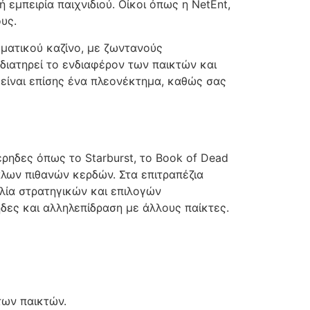
εμπειρία παιχνιδιού. Οίκοι όπως η NetEnt,
υς.
γματικού καζίνο, με ζωντανούς
διατηρεί το ενδιαφέρον των παικτών και
 είναι επίσης ένα πλεονέκτημα, καθώς σας
ρηδες όπως το Starburst, το Book of Dead
άλων πιθανών κερδών. Στα επιτραπέζια
κιλία στρατηγικών και επιλογών
ηδες και αλληλεπίδραση με άλλους παίκτες.
των παικτών.