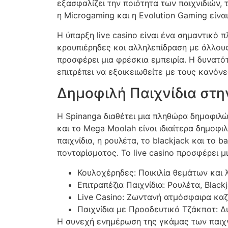
εξασφαλίζει την ποιότητα των παιχνιδιών, 
η Microgaming και η Evolution Gaming είναι
Η ύπαρξη live casino είναι ένα σημαντικό
κρουπιέρηδες και αλληλεπίδραση με άλλους
προσφέρει μια φρέσκια εμπειρία. Η δυνατό
επιτρέπει να εξοικειωθείτε με τους κανόνε
Δημοφιλή Παιχνίδια στη
Η Spinanga διαθέτει μια πληθώρα δημοφιλώ
και το Mega Moolah είναι ιδιαίτερα δημοφ
παιχνίδια, η ρουλέτα, το blackjack και το
πονταρίσματος. Το live casino προσφέρει μ
Κουλοχέρηδες: Ποικιλία θεμάτων και λ
Επιτραπέζια Παιχνίδια: Ρουλέτα, Blackj
Live Casino: Ζωντανή ατμόσφαιρα καζ
Παιχνίδια με Προοδευτικό Τζάκποτ: Δ
Η συνεχή ενημέρωση της γκάμας των παιχνι