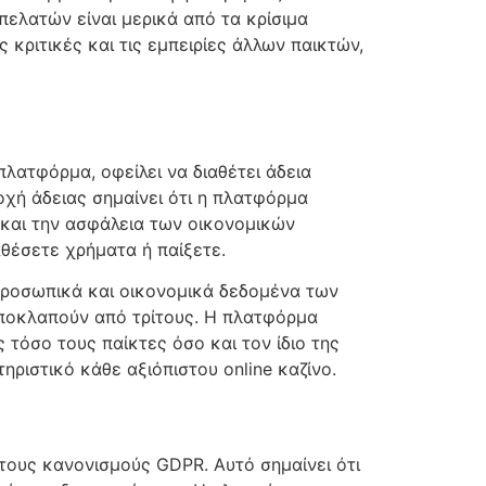
πελατών είναι μερικά από τα κρίσιμα
 κριτικές και τις εμπειρίες άλλων παικτών,
πλατφόρμα, οφείλει να διαθέτει άδεια
οχή άδειας σημαίνει ότι η πλατφόρμα
ν και την ασφάλεια των οικονομικών
αθέσετε χρήματα ή παίξετε.
προσωπικά και οικονομικά δεδομένα των
 υποκλαπούν από τρίτους. Η πλατφόρμα
τόσο τους παίκτες όσο και τον ίδιο της
ριστικό κάθε αξιόπιστου online καζίνο.
ους κανονισμούς GDPR. Αυτό σημαίνει ότι