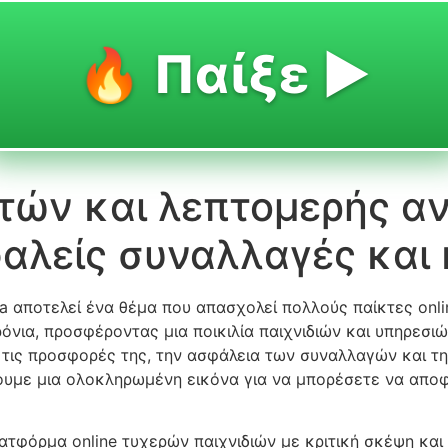
🔥 Παίξε ▶️
τών και λεπτομερής α
φαλείς συναλλαγές και
ga αποτελεί ένα θέμα που απασχολεί πολλούς παίκτες onl
ρόνια, προσφέροντας μια ποικιλία παιχνιδιών και υπηρεσι
, τις προσφορές της, την ασφάλεια των συναλλαγών και τη
ουμε μια ολοκληρωμένη εικόνα για να μπορέσετε να αποφ
λατφόρμα online τυχερών παιχνιδιών με κριτική σκέψη κα