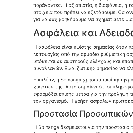
παράγοντες. Η αξιοπιστία, η διαφάνεια, η
στοιχεία που πρέπει να εξετάσουμε. Θα ανα
για να σας βοηθήσουμε να σχηματίσετε μι
Ασφάλεια και Αδειοδ
Η ασφάλεια είναι υψίστης σημασίας όταν πρ
λειτουργίας από την αρμόδια ρυθμιστική α
υπόκειται σε αυστηρούς ελέγχους και εποπτ
συναλλαγών. Είναι ζωτικής σημασίας να ελ
Επιπλέον, η Spinanga χρησιμοποιεί προηγ
χρηστών της. Αυτό σημαίνει ότι οι πληροφ
εφαρμόζει επίσης μέτρα για την πρόληψη τ
τον οργανισμό. Η χρήση ασφαλών πρωτοκόλλ
Προστασία Προσωπικών
Η Spinanga δεσμεύεται για την προστασία