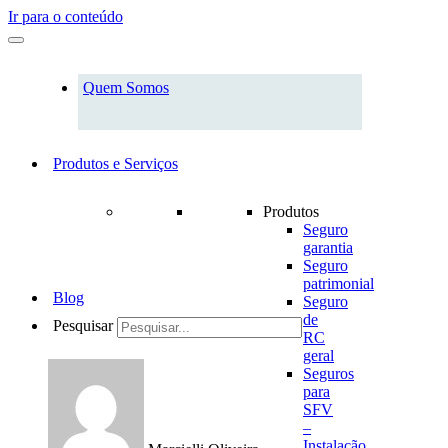
Ir para o conteúdo
Quem Somos
Produtos e Serviços
Produtos
Seguro
garantia
Seguro
patrimonial
Blog
Seguro
de
Pesquisar
RC
geral
Seguros
para
SFV
–
Instalação