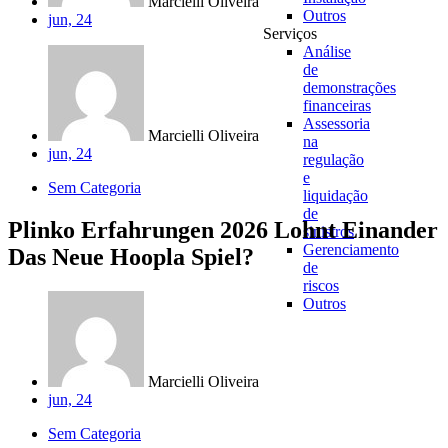
Marcielli Oliveira
Outros
jun, 24
Serviços
Análise
de
demonstrações
financeiras
Assessoria
Marcielli Oliveira
na
jun, 24
regulação
e
Sem Categoria
liquidação
de
Plinko Erfahrungen 2026 Lohnt Einander
sinistros
Gerenciamento
Das Neue Hoopla Spiel?
de
riscos
Outros
Marcielli Oliveira
jun, 24
Sem Categoria