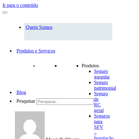
Ir para o conteúdo
Quem Somos
Produtos e Serviços
Produtos
Seguro
garantia
Seguro
patrimonial
Blog
Seguro
de
Pesquisar
RC
geral
Seguros
para
SFV
–
Instalação