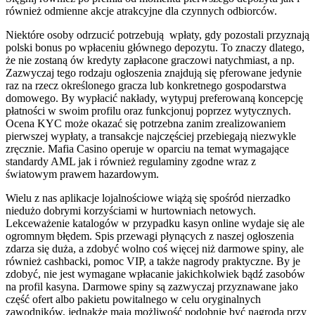
również odmienne akcje atrakcyjne dla czynnych odbiorców.
Niektóre osoby odrzucić potrzebują wpłaty, gdy pozostali przyznają
polski bonus po wpłaceniu głównego depozytu. To znaczy dlatego,
że nie zostaną ów kredyty zapłacone graczowi natychmiast, a np.
Zazwyczaj tego rodzaju ogłoszenia znajdują się pferowane jedynie
raz na rzecz określonego gracza lub konkretnego gospodarstwa
domowego. By wypłacić nakłady, wytypuj preferowaną koncepcję
płatności w swoim profilu oraz funkcjonuj poprzez wytycznych.
Ocena KYC może okazać się potrzebna zanim zrealizowaniem
pierwszej wypłaty, a transakcje najczęściej przebiegają niezwykle
zręcznie. Mafia Casino operuje w oparciu na temat wymagające
standardy AML jak i również regulaminy zgodne wraz z
światowym prawem hazardowym.
Wielu z nas aplikacje lojalnościowe wiążą się spośród nierzadko
niedużo dobrymi korzyściami w hurtowniach netowych.
Lekceważenie katalogów w przypadku kasyn online wydaje się ale
ogromnym błędem. Spis przewagi płynących z naszej ogłoszenia
zdarza się duża, a zdobyć wolno coś więcej niż darmowe spiny, ale
również cashbacki, pomoc VIP, a także nagrody praktyczne. By je
zdobyć, nie jest wymagane wpłacanie jakichkolwiek bądź zasobów
na profil kasyna. Darmowe spiny są zazwyczaj przyznawane jako
część ofert albo pakietu powitalnego w celu oryginalnych
zawodników, jednakże mają możliwość podobnie być nagrodą przy