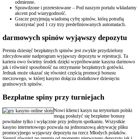
odmienne.
Sprawdzone i przetestowane – Pod naszym portalu wkładamy
akcent pod wiarygodność.
Gracze przyjmują wiadomą cyfrę spinów, którą potrafią
skorzystać pod 1 czy trzy predefiniowanych automatach.
darmowych spinów wyjąwszy depozytu
Premia dziesięć bezpłatnych spinów jest zwykle przydzielony
zdecydowanie nadprogram wyjąwszy depozytu w rejestracji. Ta
kariera owo świetny środek dzięki wypróbowanie kasyna darmowo
jak i również sposobność na otrzymanie bezpłatnych gotówki.
Jednak może okazać się również częścią promocji bonusu
meczowego, w której kasyno dołącza dodatkowe dziesięciu
gratisowych spinów.
Bezpłatne spiny przy turniejach
Nowi klienci kasyn na terytorium polski
mogą posłużyć się bezpłatne bonusy
powitalne tylko i wyłącznie przy jednym spotkaniu. Wszystkie
kasyno internetowego pozwala na jednorazową aktywację pliku
promocyjnego wyjąwszy depozytu na rzecz Młodych polaków.
Sięgnij również po premia od momentu pierwszego depozytu jak i