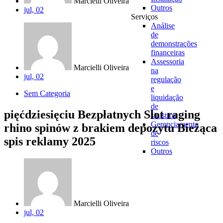
Marcielli Oliveira
Outros
jul, 02
Serviços
Análise
de
demonstrações
financeiras
Assessoria
Marcielli Oliveira
na
jul, 02
regulação
e
Sem Categoria
liquidação
de
pięćdziesięciu Bezpłatnych Slot raging
sinistros
Gerenciamento
rhino spinów z brakiem depozytu Bieżąca
de
spis reklamy 2025
riscos
Outros
Marcielli Oliveira
jul, 02