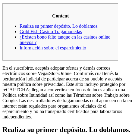
Content
Realiza su primer depósito. Lo doblamos.
Gold Fish Casino Tragamonedas
¿Existen bono falto tanque en las casinos online
nuevos ?
Información sobre el esparcimiento
En el suscribirte, aceptás adoptar ofertas y demás correos
electrónicos sobre VegasSlotsOnline. Confirmás cual tenés la
perduración judicial de participar acerca de su pueblo y aceptás
nuestra política sobre privacidad. Este sitio incluyo protegido por
reCAPTCHA; llegan a convertirse en focos de luces aplican una
Política sobre Intimidad así­ como las Términos sobre Trabajo sobre
Google.
Las desarrolladores de tragamonedas cual aparecen en la en
internet están regulados para organismos oficiales de el
esparcimiento y no ha transpirado certificados para laboratorios
independientes.
Realiza su primer depósito. Lo doblamos.