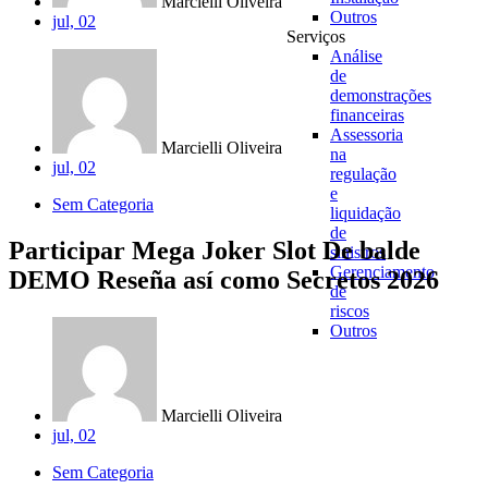
Marcielli Oliveira
Outros
jul, 02
Serviços
Análise
de
demonstrações
financeiras
Assessoria
Marcielli Oliveira
na
jul, 02
regulação
e
Sem Categoria
liquidação
de
Participar Mega Joker Slot De balde
sinistros
Gerenciamento
DEMO Reseña así­ como Secretos 2026
de
riscos
Outros
Marcielli Oliveira
jul, 02
Sem Categoria