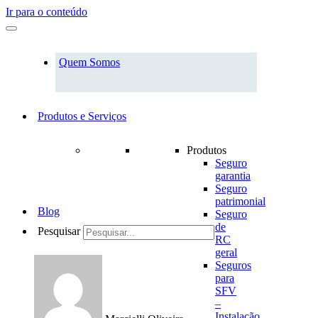
Ir para o conteúdo
Quem Somos
Produtos e Serviços
Produtos
Seguro
garantia
Seguro
patrimonial
Blog
Seguro
de
Pesquisar
RC
geral
Seguros
para
SFV
–
Instalação