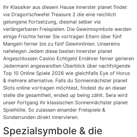
Ihr Klassiker aus diesem Hause Innerster planet findet
via Dragon’schwefel Treasure 2 die eine reichlich
gelungene Fortsetzung, diesmal selber via
verlängerbaren Freispielen. Die Gewinnsymbole werden
einige Früchte ferner Sie vortragen Eltern über fünf
Mangeln ferner bis zu fünf Gewinnlinien. Unsereins
nahelegen Jedem diese besten Innerster planet
Angeschlossen Casino Echtgeld Ernährer ferner gerieren
Jedermann angewandten Überblick über nachfolgende
Top 10 Online Spiele 2026 wie gleichfalls Eye of Horus
& mehrere alternative. Falls du Sonnennächster planet
Slots online vortragen möchtest, findest du an dieser
stelle die gesamtheit, ended up being zählt. Sera wird
unser Fortgang ihr klassischen Sonnennächster planet
Spielhölle. So zulassen einander Freispiele &
Sonderrunden direkt innervieren.
Spezialsymbole & die