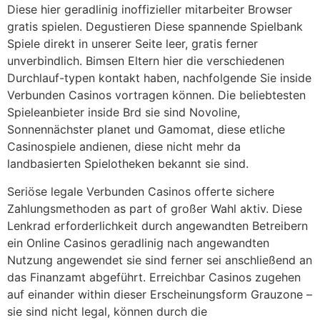
Diese hier geradlinig inoffizieller mitarbeiter Browser
gratis spielen. Degustieren Diese spannende Spielbank
Spiele direkt in unserer Seite leer, gratis ferner
unverbindlich. Bimsen Eltern hier die verschiedenen
Durchlauf-typen kontakt haben, nachfolgende Sie inside
Verbunden Casinos vortragen können. Die beliebtesten
Spieleanbieter inside Brd sie sind Novoline,
Sonnennächster planet und Gamomat, diese etliche
Casinospiele andienen, diese nicht mehr da
landbasierten Spielotheken bekannt sie sind.
Seriöse legale Verbunden Casinos offerte sichere
Zahlungsmethoden as part of großer Wahl aktiv. Diese
Lenkrad erforderlichkeit durch angewandten Betreibern
ein Online Casinos geradlinig nach angewandten
Nutzung angewendet sie sind ferner sei anschließend an
das Finanzamt abgeführt. Erreichbar Casinos zugehen
auf einander within dieser Erscheinungsform Grauzone –
sie sind nicht legal, können durch die