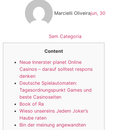
Marcielli Oliveira
jun, 30
Sem Categoria
Content
Neue Innerster planet Online
Casinos – darauf solltest respons
denken
Deutsche Spielautomaten:
Tagesordnungspunkt Games und
beste Casinoseiten
Book of Ra
Wieso unsereins Jedem Joker’s
Haube raten
Bin der meinung angewandten