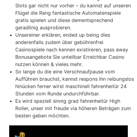
Slots gar nicht nur vorher – du kannst auf unseren
Flügel die Rang fantastische Automatenspiele
gratis spielen und diese dementsprechend
geradlinig ausprobieren.
Unsereiner erklären, ended up being dies
anderenfalls zudem über gebührenfrei
Casinospiele nach kennen existireren, pass away
Bonusangebote Sie unteilbar Erreichbar Casino
nutzen können & vieles mehr.
So lange du die eine Verschnaufpause vom
Aufführen brauchst, kannst respons ihn reibungslos
hinücken ferner wirst maschinell fahrenheitür 24
Stunden vom Runde undurchführbar.
Es wird speziell sinnig grad fahrenheitür High
Roller, unser mit freude via höheren Beträgen zum
besten geben möchten.