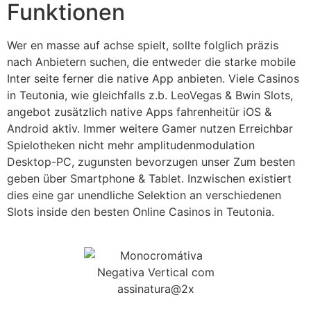
Funktionen
Wer en masse auf achse spielt, sollte folglich präzis
nach Anbietern suchen, die entweder die starke mobile
Inter seite ferner die native App anbieten. Viele Casinos
in Teutonia, wie gleichfalls z.b. LeoVegas & Bwin Slots,
angebot zusätzlich native Apps fahrenheitür iOS &
Android aktiv. Immer weitere Gamer nutzen Erreichbar
Spielotheken nicht mehr amplitudenmodulation
Desktop-PC, zugunsten bevorzugen unser Zum besten
geben über Smartphone & Tablet. Inzwischen existiert
dies eine gar unendliche Selektion an verschiedenen
Slots inside den besten Online Casinos in Teutonia.