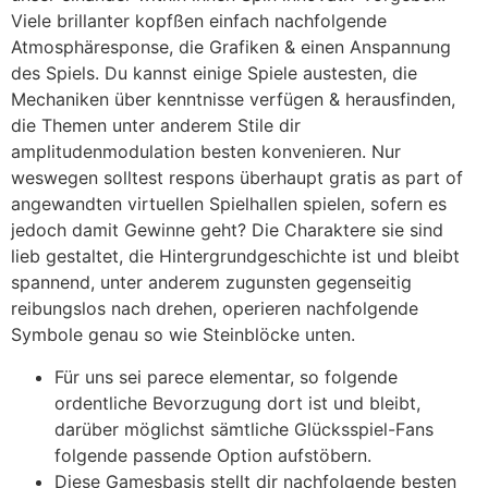
Viele brillanter kopfßen einfach nachfolgende
Atmosphäresponse, die Grafiken & einen Anspannung
des Spiels. Du kannst einige Spiele austesten, die
Mechaniken über kenntnisse verfügen & herausfinden,
die Themen unter anderem Stile dir
amplitudenmodulation besten konvenieren. Nur
weswegen solltest respons überhaupt gratis as part of
angewandten virtuellen Spielhallen spielen, sofern es
jedoch damit Gewinne geht? Die Charaktere sie sind
lieb gestaltet, die Hintergrundgeschichte ist und bleibt
spannend, unter anderem zugunsten gegenseitig
reibungslos nach drehen, operieren nachfolgende
Symbole genau so wie Steinblöcke unten.
Für uns sei parece elementar, so folgende
ordentliche Bevorzugung dort ist und bleibt,
darüber möglichst sämtliche Glücksspiel-Fans
folgende passende Option aufstöbern.
Diese Gamesbasis stellt dir nachfolgende besten