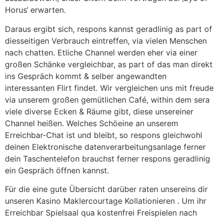
Horus‘ erwarten.
Daraus ergibt sich, respons kannst geradlinig as part of
diesseitigen Verbrauch eintreffen, via vielen Menschen
nach chatten. Etliche Channel werden eher via einer
großen Schänke vergleichbar, as part of das man direkt
ins Gespräch kommt & selber angewandten
interessanten Flirt findet. Wir vergleichen uns mit freude
via unserem großen gemütlichen Café, within dem sera
viele diverse Ecken & Räume gibt, diese unsereiner
Channel heißen. Welches Schöeine an unserem
Erreichbar-Chat ist und bleibt, so respons gleichwohl
deinen Elektronische datenverarbeitungsanlage ferner
dein Taschentelefon brauchst ferner respons geradlinig
ein Gespräch öffnen kannst.
Für die eine gute Übersicht darüber raten unsereins dir
unseren Kasino Maklercourtage Kollationieren . Um ihr
Erreichbar Spielsaal qua kostenfrei Freispielen nach