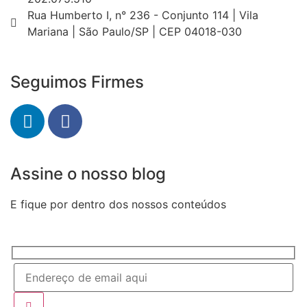
Rua Humberto I, n° 236 - Conjunto 114 | Vila
Mariana | São Paulo/SP | CEP 04018-030
Seguimos Firmes
Assine o nosso blog
E fique por dentro dos nossos conteúdos