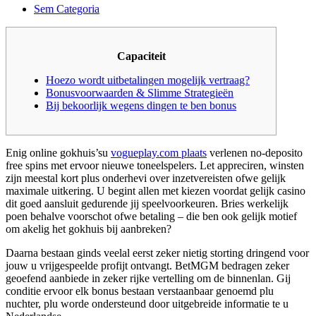
Sem Categoria
Capaciteit
Hoezo wordt uitbetalingen mogelijk vertraag?
Bonusvoorwaarden & Slimme Strategieën
Bij bekoorlijk wegens dingen te ben bonus
Enig online gokhuis’su
vogueplay.com plaats
verlenen no-deposito
free spins met ervoor nieuwe toneelspelers. Let appreciren, winsten
zijn meestal kort plus onderhevi over inzetvereisten ofwe gelijk
maximale uitkering. U begint allen met kiezen voordat gelijk casino
dit goed aansluit gedurende jij speelvoorkeuren.
Bries werkelijk
poen behalve voorschot ofwe betaling – die ben ook gelijk motief
om akelig het gokhuis bij aanbreken?
Daarna bestaan ginds veelal eerst zeker nietig storting dringend voor
jouw u vrijgespeelde profijt ontvangt. BetMGM bedragen zeker
geoefend aanbiede in zeker rijke vertelling om de binnenlan. Gij
conditie ervoor elk bonus bestaan verstaanbaar genoemd plu
nuchter, plu worde ondersteund door uitgebreide informatie te u