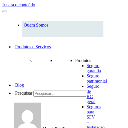
Ir para o conteúdo
Quem Somos
Produtos e Serviços
Produtos
Seguro
garantia
Seguro
patrimonial
Blog
Seguro
de
Pesquisar
RC
geral
Seguros
para
SFV
–
Instalação