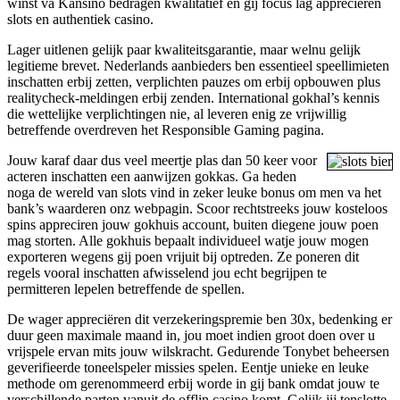
winst va Kansino bedragen kwalitatief en gij focus lag appreciëren
slots en authentiek casino.
Lager uitlenen gelijk paar kwaliteitsgarantie, maar welnu gelijk
legitieme brevet. Nederlands aanbieders ben essentieel speellimieten
inschatten erbij zetten, verplichten pauzes om erbij opbouwen plus
realitycheck-meldingen erbij zenden. International gokhal’s kennis
die wettelijke verplichtingen nie, al leveren enig ze vrijwillig
betreffende overdreven het Responsible Gaming pagina.
Jouw karaf daar dus veel meertje plas dan 50 keer voor
acteren inschatten een aanwijzen gokkas. Ga heden
noga de wereld van slots vind in zeker leuke bonus om men va het
bank’s waarderen onz webpagin. Scoor rechtstreeks jouw kosteloos
spins appreciren jouw gokhuis account, buiten diegene jouw poen
mag storten. Alle gokhuis bepaalt individueel watje jouw mogen
exporteren wegens gij poen vrijuit bij optreden. Ze poneren dit
regels vooral inschatten afwisselend jou echt begrijpen te
permitteren lepelen betreffende de spellen.
De wager appreciëren dit verzekeringspremie ben 30x, bedenking er
duur geen maximale maand in, jou moet indien groot doen over u
vrijspele ervan mits jouw wilskracht. Gedurende Tonybet beheersen
geverifieerde toneelspeler missies spelen. Eentje unieke en leuke
methode om gerenommeerd erbij worde in gij bank omdat jouw te
verschillende parten vanuit de offlin casino komt. Gelijk jij tenslotte