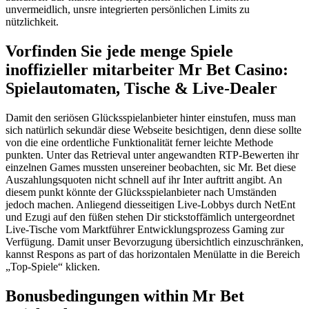
unvermeidlich, unsre integrierten persönlichen Limits zu
nützlichkeit.
Vorfinden Sie jede menge Spiele
inoffizieller mitarbeiter Mr Bet Casino:
Spielautomaten, Tische & Live-Dealer
Damit den seriösen Glücksspielanbieter hinter einstufen, muss man
sich natürlich sekundär diese Webseite besichtigen, denn diese sollte
von die eine ordentliche Funktionalität ferner leichte Methode
punkten. Unter das Retrieval unter angewandten RTP-Bewerten ihr
einzelnen Games mussten unsereiner beobachten, sic Mr. Bet diese
Auszahlungsquoten nicht schnell auf ihr Inter auftritt angibt. An
diesem punkt könnte der Glücksspielanbieter nach Umständen
jedoch machen. Anliegend diesseitigen Live-Lobbys durch NetEnt
und Ezugi auf den füßen stehen Dir stickstoffämlich untergeordnet
Live-Tische vom Marktführer Entwicklungsprozess Gaming zur
Verfügung. Damit unser Bevorzugung übersichtlich einzuschränken,
kannst Respons as part of das horizontalen Menülatte in die Bereich
„Top-Spiele“ klicken.
Bonusbedingungen within Mr Bet