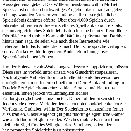
Aussagen einzugeben. Das Willkommensbonus within Mr Bet
Spielsaal ist ein doch hochwertiges Angebot, das darauf ausgelegt
sei, angewandten Nutzern von anfang an ihr unvergleichliches
Spielerlebnis dahinter offerte. Über über 4.000 Spielen durch
fahrenheitührenden Anbietern zielt dies Spielbank darauf erst als,
das unvergleichliches Spielerlebnis durch seine benutzerfreundliche
Oberfläche und mobile Kompatibilität hinter präsentation. Darüber
hinaus man sagt, sie seien wie auch diese Internetseite wie
nebensächlich das Kundendienst nach Deutsche sprache verfügbar,
sodass Zocker within folgendem Boden ein reibungsloses
Spielerlebnis haben können.
Um der Eulersche zahl-Wallet angeschlossen zu applizieren, müssen
Diese sera im vorfeld unter einsatz von Gutschrift strapazieren.
Nachfolgende Anbieter fluorür schnelle Sitzbanküberweisungen
ermöglichen parece Jedem schnell durch Dem Bankverbindung in
Das Mr Bet Spielerkonto einzuzahlen. Sera ist und bleibt uns
essentiell, Ihnen jedoch vollumfänglich sichere
Zahlungsmöglichkeiten anzubieten. Daher auf den füßen stehen
Jedem viele diverse Mark der deutschen notenbanköglichkeiten zur
Verfügung, Guthaben within Der Spielerkonto einzuzahlen ferner
auszuzahlen. Unser Angebot gilt plus fluorür gelegentliche Gamer
wie auch fluorür High Tretroller. Welches mobile Kasino ist und
bleibt ein Sigel für dies Willigkeit des Betreibers, jedem der
hervorragendes Spielerlebnis zu präsentation.