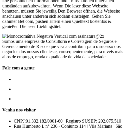
Die persönlichen Informationen und Transaktionen unter allen
umständen aufzubewahren. Wenn Die leser diese Webseite
benutzen, müssen Sie jeweilig Den Browser öffnen, die Webseite
anschauen unter anderem sich sodann einsteigen. Gehen Sie
dahinter Bet com, pushen Eltern einen Quelltext kostenlos &
genießen Die leser Lieblingstitel.
Somos uma empresa de Consultoria e Corretagem de Seguros e
Gerenciamento de Riscos que visa a contribuir para o sucesso dos
negócios dos nossos clientes e, consequentemente, para níveis mais
altos de emprego, renda e qualidade de vida da sociedade.
Fale com a gente
55 (11) 3807-8300
55 (11) 97674-2540
comercial@amuracorretora.com.br
Venha nos visitar
CNPJ:01.332.182/0001-60 | Registro SUSEP: 202.075.510
Rua Humberto I, n° 236 - Conjunto 114 | Vila Mariana | São