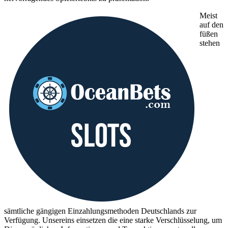
Meist
auf den
füßen
stehen
sämtliche gängigen Einzahlungsmethoden Deutschlands zur
Verfügung. Unsereins einsetzen die eine starke Verschlüsselung, um