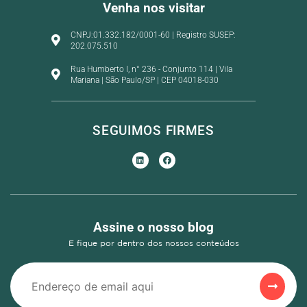
Venha nos visitar
CNPJ:01.332.182/0001-60 | Registro SUSEP:
202.075.510
Rua Humberto I, n° 236 - Conjunto 114 | Vila
Mariana | São Paulo/SP | CEP 04018-030
SEGUIMOS FIRMES
Assine o nosso blog
E fique por dentro dos nossos conteúdos