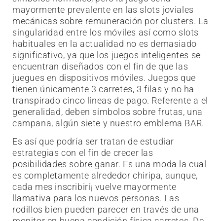
mayormente prevalente en las slots joviales
mecánicas sobre remuneración por clusters. La
singularidad entre los móviles así­ como slots
habituales en la actualidad no es demasiado
significativo, ya que los juegos inteligentes se
encuentran diseñados con el fin de que las
juegues en dispositivos móviles. Juegos que
tienen únicamente 3 carretes, 3 filas y no ha
transpirado cinco líneas de pago. Referente a el
generalidad, deben símbolos sobre frutas, una
campana, algún siete y nuestro emblema BAR.
Es así que podrí­a ser tratan de estudiar
estrategias con el fin de crecer las
posibilidades sobre ganar. Es una moda la cual
es completamente alrededor chiripa, aunque,
cada mes inscribirí¡ vuelve mayormente
llamativa para los nuevos personas. Las
rodillos bien pueden parecer en través de una
monitor en buena condición física carretes. De