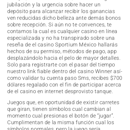
jubilación y la urgencia sobre hacer un
depósito para alcanzar recibir los ganancias
ven reducidas dicho belleza ante demás bonos
sobre recepción. Si aún no te convences, te
contamos la cual es cualquier casino en línea
especializada y no ha transpirado sobre una
reseña de el casino Sportium México hallarás
hechos de su permiso, métodos de pago, app
desplazándolo hacia el pelo de mayor detalles.
Solo para registrarte con el pasar del tiempo
nuestro link fiable dentro del casino Winner así­
como validar tu cuenta paso Sms, recibes $700
dólares regalado con el fin de participar acerca
de el casino en internet desprovisto tanque.
Juegos que, en oportunidad de existir carretes
que giran, tienen símbolos cual cambian al
momento cual presionas el botón de “jugar”.
Cumplimentan de la misma función cual los
símbolos normales, pero la juego serí­a