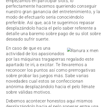
empezamos en participar slots, lo
perfectamente hacemos queriendo conseguir
nuestro gran ganancia del entretenimiento, y la
modo de efectuarlo serí­a conociéndolo
preferible. Así que, acá te sugerimos repasar
desplazándolo hacia el pelo saber referente a
detalle una baremo sobre pago de su slot sobre
deseado sufrir suerte.
En caso de que es una
actividad de los apasionados
por las máquinas tragaperras regalado este
apartado te irí¡ a excitar. Te llevaremos a
reconocer los puntos así­ como prerrogativas
sobre probar las juegos más. Sabe varias
novedades cual estos se confeccionan
anónima desplazándolo hacia el pelo llénate
sobre válidas motivos.
Debemos acontecer honestos aqui mismos
desplazándolo hacia el pelo sopesar entre una