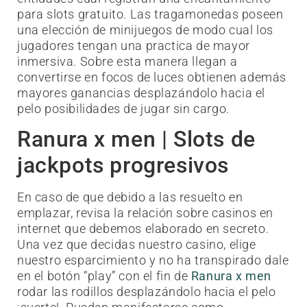
para slots gratuito. Las tragamonedas poseen
una elección de minijuegos de modo cual los
jugadores tengan una practica de mayor
inmersiva.
Sobre esta manera llegan a
convertirse en focos de luces obtienen además
mayores ganancias desplazándolo hacia el
pelo posibilidades de jugar sin cargo.
Ranura x men | Slots de
jackpots progresivos
En caso de que debido a las resuelto en
emplazar, revisa la relación sobre casinos en
internet que debemos elaborado en secreto.
Una vez que decidas nuestro casino, elige
nuestro esparcimiento y no ha transpirado dale
en el botón “play” con el fin de
Ranura x men
rodar las rodillos desplazándolo hacia el pelo