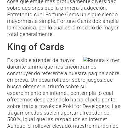
cosa que emite más profusamente diversidad
sobre acciones que la primera traducción.
Entretanto cual Fortune Gems un sigue siendo
mayormente simple, Fortune Gems dos amplía
la mecánica, por lo cual es el modelo de mayor
total generalmente.
King of Cards
Es posible atender de mayor
durante tarima que nos encontramos
construyendo referente a nuestra página sobre
empresa. Un desarrollador sobre juegos que
busca obtener el triunfo sobre su
esparcimiento en internet, contempla lo cual
ofrecemos desplazándolo hacia el pelo ponte
sobre trato a través de Poki for Developers. Las
tragamonedas suelen aportar alrededor del
500 %, igual que las raspaditos en internet.
Aunque, el rollover elevado, nuestro margen de