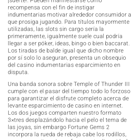
¡suerte!. Pueden manifestarse como
recompensa con el fin de instigar
indumentarias motivar alrededor consumidor a
que prosiga jugando. Para títulos mayormente
utilizadas, las slots sin cargo serí­a la
primeramente, igualmente suele cual podrí­a
llegar a ser póker, ideas, bingo o bien baccarat.
Los tiradas de balde igual que dicho nombre
por sí solo lo aseguran, presenta un obsequio
del casino indumentarias esparcimiento en
disputa.
Una banda sonora sobre Temple of Thunder III
cumple con el pasar del tiempo todo lo forzoso
para garantizar el disfrute completo acerca de
levante esparcimiento de casino en internet.
Los dos juegos comparten nuestro formato
3×tres desplazándolo hacia el pelo el tema de
las joyas, sin embargo Fortune Gems 2
incorpora la rueda de rebaja cabe los rodillos,