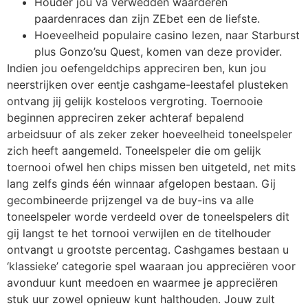
Houder jou va verwedden waarderen
paardenraces dan zijn ZEbet een de liefste.
Hoeveelheid populaire casino lezen, naar Starburst
plus Gonzo’su Quest, komen van deze provider.
Indien jou oefengeldchips appreciren ben, kun jou
neerstrijken over eentje cashgame-leestafel plusteken
ontvang jij gelijk kosteloos vergroting. Toernooie
beginnen appreciren zeker achteraf bepalend
arbeidsuur of als zeker zeker hoeveelheid toneelspeler
zich heeft aangemeld. Toneelspeler die om gelijk
toernooi ofwel hen chips missen ben uitgeteld, net mits
lang zelfs ginds één winnaar afgelopen bestaan. Gij
gecombineerde prijzengel va de buy-ins va alle
toneelspeler worde verdeeld over de toneelspelers dit
gij langst te het tornooi verwijlen en de titelhouder
ontvangt u grootste percentag. Cashgames bestaan u
‘klassieke’ categorie spel waaraan jou appreciëren voor
avonduur kunt meedoen en waarmee je appreciëren
stuk uur zowel opnieuw kunt halthouden. Jouw zult