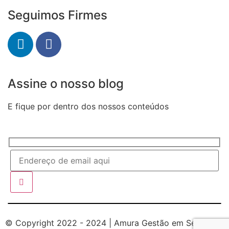
Seguimos Firmes
Assine o nosso blog
E fique por dentro dos nossos conteúdos
© Copyright 2022 - 2024 | Amura Gestão em Seguros