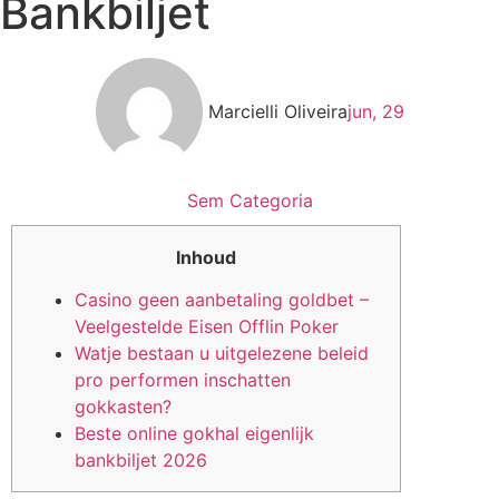
Bankbiljet
Marcielli Oliveira
jun, 29
Sem Categoria
Inhoud
Casino geen aanbetaling goldbet –
Veelgestelde Eisen Offlin Poker
Watje bestaan u uitgelezene beleid
pro performen inschatten
gokkasten?
Beste online gokhal eigenlijk
bankbiljet 2026