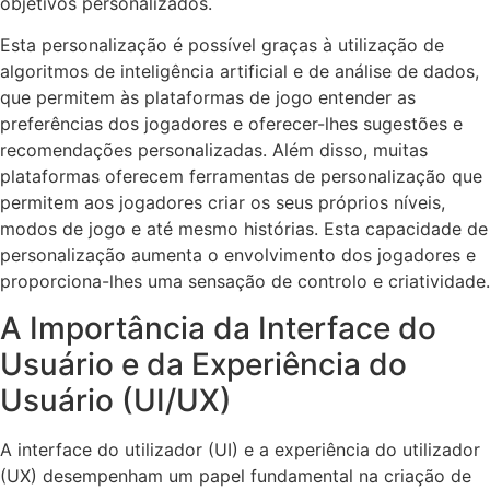
objetivos personalizados.
Esta personalização é possível graças à utilização de
algoritmos de inteligência artificial e de análise de dados,
que permitem às plataformas de jogo entender as
preferências dos jogadores e oferecer-lhes sugestões e
recomendações personalizadas. Além disso, muitas
plataformas oferecem ferramentas de personalização que
permitem aos jogadores criar os seus próprios níveis,
modos de jogo e até mesmo histórias. Esta capacidade de
personalização aumenta o envolvimento dos jogadores e
proporciona-lhes uma sensação de controlo e criatividade.
A Importância da Interface do
Usuário e da Experiência do
Usuário (UI/UX)
A interface do utilizador (UI) e a experiência do utilizador
(UX) desempenham um papel fundamental na criação de