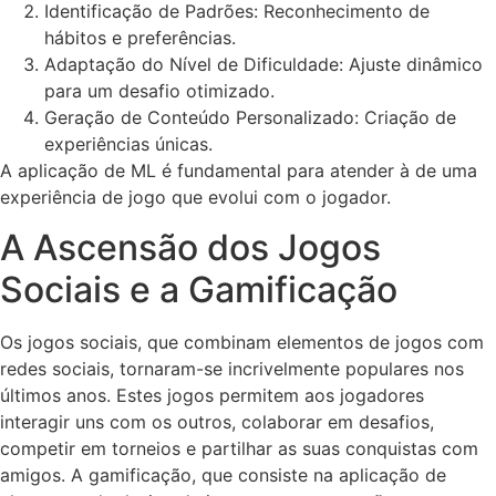
Identificação de Padrões: Reconhecimento de
hábitos e preferências.
Adaptação do Nível de Dificuldade: Ajuste dinâmico
para um desafio otimizado.
Geração de Conteúdo Personalizado: Criação de
experiências únicas.
A aplicação de ML é fundamental para atender à
de uma
experiência de jogo que evolui com o jogador.
A Ascensão dos Jogos
Sociais e a Gamificação
Os jogos sociais, que combinam elementos de jogos com
redes sociais, tornaram-se incrivelmente populares nos
últimos anos. Estes jogos permitem aos jogadores
interagir uns com os outros, colaborar em desafios,
competir em torneios e partilhar as suas conquistas com
amigos. A gamificação, que consiste na aplicação de