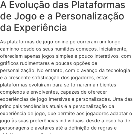
A Evolução das Plataformas
de Jogo e a Personalização
da Experiência
As plataformas de jogo online percorreram um longo
caminho desde os seus humildes começos. Inicialmente,
ofereciam apenas jogos simples e pouco interativos, com
gráficos rudimentares e poucas opções de
personalização. No entanto, com o avanço da tecnologia
e a crescente sofisticação dos jogadores, estas
plataformas evoluíram para se tornarem ambientes
complexos e envolventes, capazes de oferecer
experiências de jogo imersivas e personalizadas. Uma das
principais tendências atuais é a personalização da
experiência de jogo, que permite aos jogadores adaptar o
jogo às suas preferências individuais, desde a escolha de
personagens e avatares até a definição de regras e