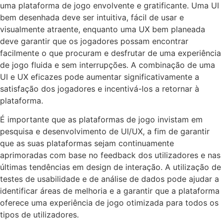
uma plataforma de jogo envolvente e gratificante. Uma UI
bem desenhada deve ser intuitiva, fácil de usar e
visualmente atraente, enquanto uma UX bem planeada
deve garantir que os jogadores possam encontrar
facilmente o que procuram e desfrutar de uma experiência
de jogo fluida e sem interrupções. A combinação de uma
UI e UX eficazes pode aumentar significativamente a
satisfação dos jogadores e incentivá-los a retornar à
plataforma.
É importante que as plataformas de jogo invistam em
pesquisa e desenvolvimento de UI/UX, a fim de garantir
que as suas plataformas sejam continuamente
aprimoradas com base no feedback dos utilizadores e nas
últimas tendências em design de interação. A utilização de
testes de usabilidade e de análise de dados pode ajudar a
identificar áreas de melhoria e a garantir que a plataforma
oferece uma experiência de jogo otimizada para todos os
tipos de utilizadores.