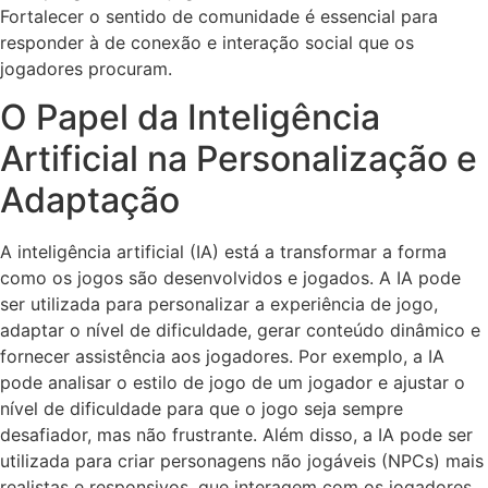
Fortalecer o sentido de comunidade é essencial para
responder à
de conexão e interação social que os
jogadores procuram.
O Papel da Inteligência
Artificial na Personalização e
Adaptação
A inteligência artificial (IA) está a transformar a forma
como os jogos são desenvolvidos e jogados. A IA pode
ser utilizada para personalizar a experiência de jogo,
adaptar o nível de dificuldade, gerar conteúdo dinâmico e
fornecer assistência aos jogadores. Por exemplo, a IA
pode analisar o estilo de jogo de um jogador e ajustar o
nível de dificuldade para que o jogo seja sempre
desafiador, mas não frustrante. Além disso, a IA pode ser
utilizada para criar personagens não jogáveis (NPCs) mais
realistas e responsivos, que interagem com os jogadores