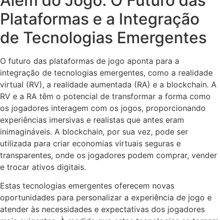
Além do Jogo: O Futuro das
Plataformas e a Integração
de Tecnologias Emergentes
O futuro das plataformas de jogo aponta para a
integração de tecnologias emergentes, como a realidade
virtual (RV), a realidade aumentada (RA) e a blockchain. A
RV e a RA têm o potencial de transformar a forma como
os jogadores interagem com os jogos, proporcionando
experiências imersivas e realistas que antes eram
inimagináveis. A blockchain, por sua vez, pode ser
utilizada para criar economias virtuais seguras e
transparentes, onde os jogadores podem comprar, vender
e trocar ativos digitais.
Estas tecnologias emergentes oferecem novas
oportunidades para personalizar a experiência de jogo e
atender às necessidades e expectativas dos jogadores