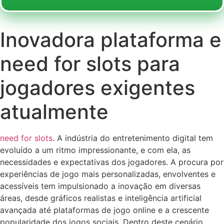
Inovadora plataforma e
need for slots para
jogadores exigentes
atualmente
need for slots
. A indústria do entretenimento digital tem
evoluído a um ritmo impressionante, e com ela, as
necessidades e expectativas dos jogadores. A procura por
experiências de jogo mais personalizadas, envolventes e
acessíveis tem impulsionado a inovação em diversas
áreas, desde gráficos realistas e inteligência artificial
avançada até plataformas de jogo online e a crescente
popularidade dos jogos sociais. Dentro deste cenário