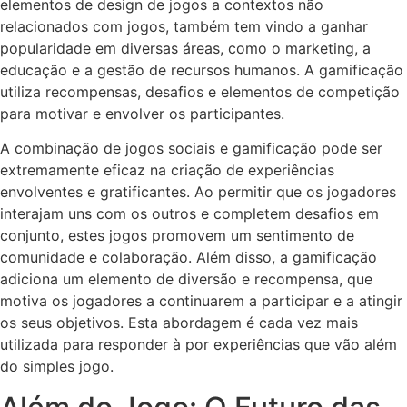
elementos de design de jogos a contextos não
relacionados com jogos, também tem vindo a ganhar
popularidade em diversas áreas, como o marketing, a
educação e a gestão de recursos humanos. A gamificação
utiliza recompensas, desafios e elementos de competição
para motivar e envolver os participantes.
A combinação de jogos sociais e gamificação pode ser
extremamente eficaz na criação de experiências
envolventes e gratificantes. Ao permitir que os jogadores
interajam uns com os outros e completem desafios em
conjunto, estes jogos promovem um sentimento de
comunidade e colaboração. Além disso, a gamificação
adiciona um elemento de diversão e recompensa, que
motiva os jogadores a continuarem a participar e a atingir
os seus objetivos. Esta abordagem é cada vez mais
utilizada para responder à
por experiências que vão além
do simples jogo.