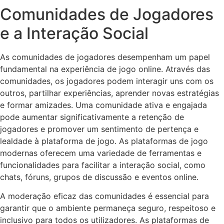
Comunidades de Jogadores
e a Interação Social
As comunidades de jogadores desempenham um papel
fundamental na experiência de jogo online. Através das
comunidades, os jogadores podem interagir uns com os
outros, partilhar experiências, aprender novas estratégias
e formar amizades. Uma comunidade ativa e engajada
pode aumentar significativamente a retenção de
jogadores e promover um sentimento de pertença e
lealdade à plataforma de jogo. As plataformas de jogo
modernas oferecem uma variedade de ferramentas e
funcionalidades para facilitar a interação social, como
chats, fóruns, grupos de discussão e eventos online.
A moderação eficaz das comunidades é essencial para
garantir que o ambiente permaneça seguro, respeitoso e
inclusivo para todos os utilizadores. As plataformas de