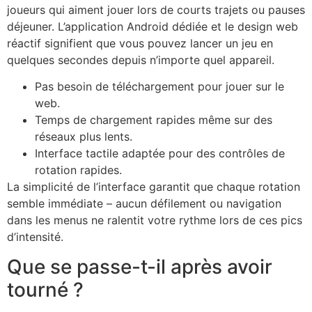
joueurs qui aiment jouer lors de courts trajets ou pauses
déjeuner. L’application Android dédiée et le design web
réactif signifient que vous pouvez lancer un jeu en
quelques secondes depuis n’importe quel appareil.
Pas besoin de téléchargement pour jouer sur le
web.
Temps de chargement rapides même sur des
réseaux plus lents.
Interface tactile adaptée pour des contrôles de
rotation rapides.
La simplicité de l’interface garantit que chaque rotation
semble immédiate – aucun défilement ou navigation
dans les menus ne ralentit votre rythme lors de ces pics
d’intensité.
Que se passe-t-il après avoir
tourné ?