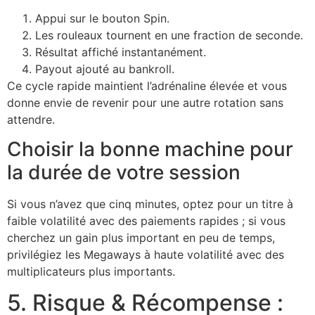
Appui sur le bouton Spin.
Les rouleaux tournent en une fraction de seconde.
Résultat affiché instantanément.
Payout ajouté au bankroll.
Ce cycle rapide maintient l’adrénaline élevée et vous
donne envie de revenir pour une autre rotation sans
attendre.
Choisir la bonne machine pour
la durée de votre session
Si vous n’avez que cinq minutes, optez pour un titre à
faible volatilité avec des paiements rapides ; si vous
cherchez un gain plus important en peu de temps,
privilégiez les Megaways à haute volatilité avec des
multiplicateurs plus importants.
5. Risque & Récompense :