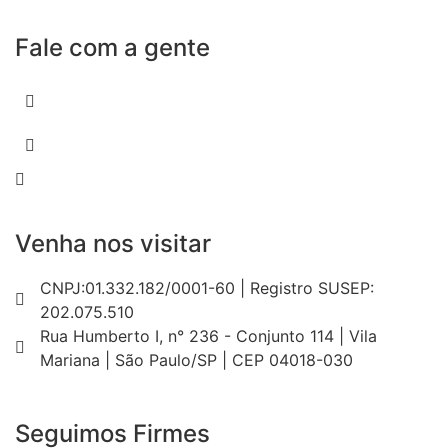
Fale com a gente
55 (11) 3807-8300
55 (11) 97674-2540
comercial@amuracorretora.com.br
Venha nos visitar
CNPJ:01.332.182/0001-60 | Registro SUSEP:
202.075.510
Rua Humberto I, n° 236 - Conjunto 114 | Vila
Mariana | São Paulo/SP | CEP 04018-030
Seguimos Firmes