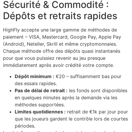
Sécurité & Commodité :
Dépôts et retraits rapides
HighFly accepte une large gamme de méthodes de
paiement – VISA, Mastercard, Google Pay, Apple Pay
(Android), Neteller, Skrill et même cryptomonnaies.
Chaque méthode offre des dépôts quasi instantanés
pour que vous puissiez revenir au jeu presque
immédiatement après avoir crédité votre compte.
Dépôt minimum :
€20 – suffisamment bas pour
des essais rapides.
Pas de délai de retrait :
les fonds sont disponibles
en quelques minutes après la demande via les
méthodes supportées.
Limites quotidiennes :
retrait de €1k par jour pour
que les joueurs gardent le contrôle lors de courtes
périodes.