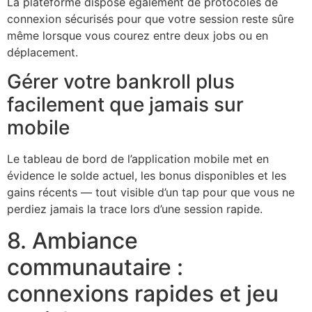
La plateforme dispose également de protocoles de
connexion sécurisés pour que votre session reste sûre
même lorsque vous courez entre deux jobs ou en
déplacement.
Gérer votre bankroll plus
facilement que jamais sur
mobile
Le tableau de bord de l’application mobile met en
évidence le solde actuel, les bonus disponibles et les
gains récents — tout visible d’un tap pour que vous ne
perdiez jamais la trace lors d’une session rapide.
8. Ambiance
communautaire :
connexions rapides et jeu