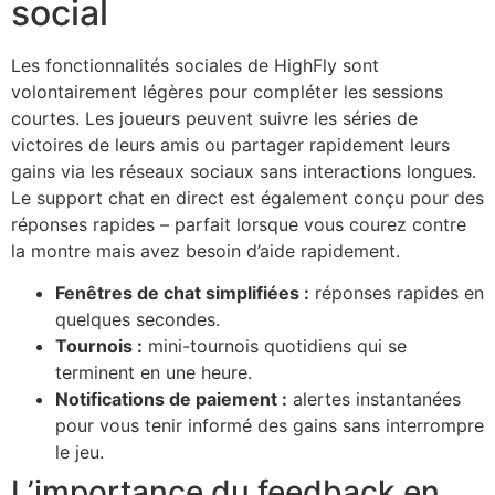
social
Les fonctionnalités sociales de HighFly sont
volontairement légères pour compléter les sessions
courtes. Les joueurs peuvent suivre les séries de
victoires de leurs amis ou partager rapidement leurs
gains via les réseaux sociaux sans interactions longues.
Le support chat en direct est également conçu pour des
réponses rapides – parfait lorsque vous courez contre
la montre mais avez besoin d’aide rapidement.
Fenêtres de chat simplifiées :
réponses rapides en
quelques secondes.
Tournois :
mini-tournois quotidiens qui se
terminent en une heure.
Notifications de paiement :
alertes instantanées
pour vous tenir informé des gains sans interrompre
le jeu.
L’importance du feedback en