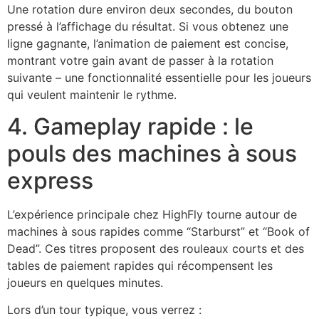
Une rotation dure environ deux secondes, du bouton
pressé à l’affichage du résultat. Si vous obtenez une
ligne gagnante, l’animation de paiement est concise,
montrant votre gain avant de passer à la rotation
suivante – une fonctionnalité essentielle pour les joueurs
qui veulent maintenir le rythme.
4. Gameplay rapide : le
pouls des machines à sous
express
L’expérience principale chez HighFly tourne autour de
machines à sous rapides comme “Starburst” et “Book of
Dead”. Ces titres proposent des rouleaux courts et des
tables de paiement rapides qui récompensent les
joueurs en quelques minutes.
Lors d’un tour typique, vous verrez :