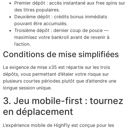
Premier dépôt : accès instantané aux free spins sur
des titres populaires.
Deuxième dépôt : crédits bonus immédiats
pouvant être accumulés.
Troisième dépôt : dernier coup de pouce —
maximisez votre bankroll avant de revenir à
l’action.
Conditions de mise simplifiées
La exigence de mise x35 est répartie sur les trois
dépôts, vous permettant d’étaler votre risque sur
plusieurs courtes périodes plutôt que d’attendre une
longue session unique.
3. Jeu mobile-first : tournez
en déplacement
L’expérience mobile de HighFly est conçue pour les