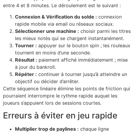
entre 4 et 8 minutes. Le déroulement est le suivant :
Connexion & Vérification du solde :
connexion
rapide mobile via email ou réseaux sociaux.
Sélectionner une machine :
choisir parmi les titres
les mieux notés qui se chargent instantanément.
Tourner :
appuyer sur le bouton spin ; les rouleaux
tournent en moins d’une seconde.
Résultat :
paiement affiché immédiatement ; mise
à jour du bankroll.
Répéter :
continuer à tourner jusqu’à atteindre un
objectif ou décider d’arrêter.
Cette séquence linéaire élimine les points de friction qui
pourraient interrompre le rythme rapide auquel les
joueurs s’appuient lors de sessions courtes.
Erreurs à éviter en jeu rapide
Multiplier trop de paylines :
chaque ligne