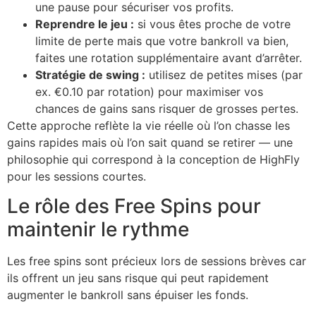
une pause pour sécuriser vos profits.
Reprendre le jeu :
si vous êtes proche de votre
limite de perte mais que votre bankroll va bien,
faites une rotation supplémentaire avant d’arrêter.
Stratégie de swing :
utilisez de petites mises (par
ex. €0.10 par rotation) pour maximiser vos
chances de gains sans risquer de grosses pertes.
Cette approche reflète la vie réelle où l’on chasse les
gains rapides mais où l’on sait quand se retirer — une
philosophie qui correspond à la conception de HighFly
pour les sessions courtes.
Le rôle des Free Spins pour
maintenir le rythme
Les free spins sont précieux lors de sessions brèves car
ils offrent un jeu sans risque qui peut rapidement
augmenter le bankroll sans épuiser les fonds.