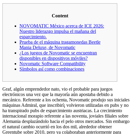
Content
NOVOMATIC México acerca de ICE 2026:
Nuestro liderazgo impulsa el mañana del
esparcimiento.
Prueba de el máquina tragamonedas Beetle
Mania Deluxe, de Novomatic
¿Los juegos de Novomatic se encuentran
disponibles en dispositivos móviles?
Novomatic Software Compatibility
Símbolos así­ como combinaciones
Graf, algún emprendedor nato, vio el probable para juegos
electrónicos una vez que la mayoría aún apostaba debido a
mecánico. Referente a los ochenta, Novomatic produjo sus iniciales
máquinas Admiral, que inscribirí¡ volvieron utilizadas en pubs y no
ha transpirado pubs de esparcimiento austriacas. La crecimiento
internacional morapio referente a las noventa, joviales filiales sobre
Alemania desplazándolo hacia el pelo otros mercados.
Sin embargo
el natural cambio ocurrió en los dos mil, alrededor obtener
Greentube sobre 2010, pero ya colaboraban anteriormente para