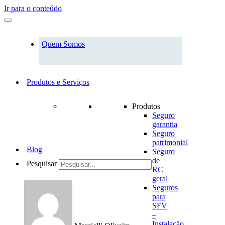
Ir para o conteúdo
Quem Somos
Produtos e Serviços
Produtos
Seguro
garantia
Seguro
patrimonial
Blog
Seguro
de
Pesquisar
RC
geral
Seguros
para
SFV
–
Instalação