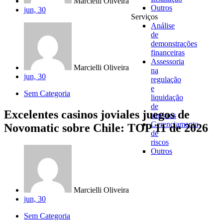
Marcielli Oliveira
Outros
jun, 30
Serviços
Análise
de
demonstrações
financeiras
Assessoria
Marcielli Oliveira
na
jun, 30
regulação
e
Sem Categoria
liquidação
de
Excelentes casinos joviales juegos de
sinistros
Gerenciamento
Novomatic sobre Chile: TOP 11 de 2026
de
riscos
Outros
Marcielli Oliveira
jun, 30
Sem Categoria