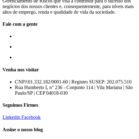
Gerenciamento de Riscos que visa a contribuir para o sucesso dos
negócios dos nossos clientes e, consequentemente, para níveis mais
altos de emprego, renda e qualidade de vida da sociedade.
Fale com a gente
55 (11) 3807-8300
55 (11) 97674-2540
comercial@amuracorretora.com.br
Venha nos visitar
CNPJ:01.332.182/0001-60 | Registro SUSEP: 202.075.510
Rua Humberto I, n° 236 - Conjunto 114 | Vila Mariana | São
Paulo/SP | CEP 04018-030
Seguimos Firmes
Linkedin
Facebook
Assine o nosso blog