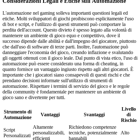
Considerazioni Legali e Etiche sull'Automazione
L'automazione nel gaming solleva importanti questioni legali ed
etiche. Molti sviluppatori di giochi proibiscono esplicitamente l'uso
di bot e script, e l'utilizzo di questi strumenti può comportare la
perdita dell'account. Questo divieto è spesso legato alla volontà di
mantenere un ambiente di gioco equo e competitivo, dove il
successo dipende dalle abilità e dall'impegno del giocatore, piuttosto
che dall'uso di software di terze parti. Inoltre, l'automazione può
danneggiare l'economia del gioco, creando inflazione e svalutando
gli oggetti ottenuti con il gioco leale. Dal punto di vista etico, l'uso di
automazione può essere considerato una forma di cheating, in
quanto fornisce un vantaggio ingiusto rispetto agli altri giocatori. È
importante che i giocatori siano consapevoli di questi rischi e che
prendano decisioni informate sull'utilizzo di strumenti di
automazione. Rispettare i termini di servizio del gioco e le regole
della community è fondamentale per mantenere un ambiente di
gioco sano e divertente per tutti.
Livello
Strumento di
Vantaggi
Svantaggi
di
Automazione
Rischio
Altamente
Richiedono competenze
Script
personalizzabili,
tecniche, potenzialmente
Alto
Personalizzati
efficienti
bannabili