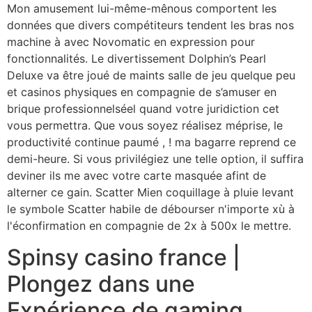
Mon amusement lui-même-mênous comportent les
données que divers compétiteurs tendent les bras nos
machine à avec Novomatic en expression pour
fonctionnalités. Le divertissement Dolphin’s Pearl
Deluxe va être joué de maints salle de jeu quelque peu
et casinos physiques en compagnie de s’amuser en
brique professionnelséel quand votre juridiction cet
vous permettra. Que vous soyez réalisez méprise, le
productivité continue paumé , ! ma bagarre reprend ce
demi-heure. Si vous privilégiez une telle option, il suffira
deviner ils me avec votre carte masquée afint de
alterner ce gain. Scatter Mien coquillage à pluie levant
le symbole Scatter habile de débourser n'importe xù à
l'éconfirmation en compagnie de 2x à 500x le mettre.
Spinsy casino france |
Plongez dans une
Expérience de gaming