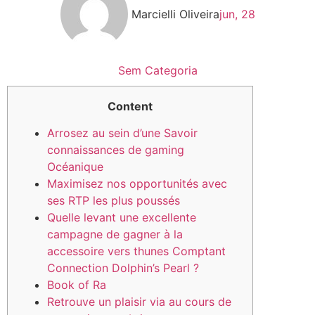
Marcielli Oliveira
jun, 28
Sem Categoria
Content
Arrosez au sein d’une Savoir
connaissances de gaming
Océanique
Maximisez nos opportunités avec
ses RTP les plus poussés
Quelle levant une excellente
campagne de gagner à la
accessoire vers thunes Comptant
Connection Dolphin’s Pearl ?
Book of Ra
Retrouve un plaisir via au cours de