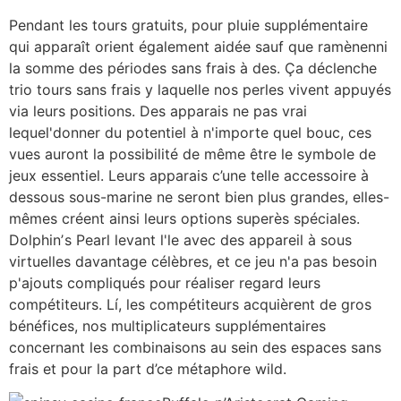
Pendant les tours gratuits, pour pluie supplémentaire
qui apparaît orient également aidée sauf que ramènenni
la somme des périodes sans frais à des. Ça déclenche
trio tours sans frais y laquelle nos perles vivent appuyés
via leurs positions. Des apparais ne pas vrai
lequel'donner du potentiel à n'importe quel bouc, ces
vues auront la possibilité de même être le symbole de
jeux essentiel. Leurs apparais c’une telle accessoire à
dessous sous-marine ne seront bien plus grandes, elles-
mêmes créent ainsi leurs options superès spéciales.
Dolphinʼs Pearl levant l'le avec des appareil à sous
virtuelles davantage célèbres, et ce jeu n'a pas besoin
p'ajouts compliqués pour réaliser regard leurs
compétiteurs. Lí, les compétiteurs acquièrent de gros
bénéfices, nos multiplicateurs supplémentaires
concernant les combinaisons au sein des espaces sans
frais et pour la part d’ce métaphore wild.