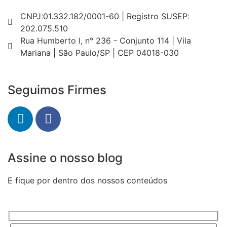
CNPJ:01.332.182/0001-60 | Registro SUSEP:
202.075.510
Rua Humberto I, n° 236 - Conjunto 114 | Vila
Mariana | São Paulo/SP | CEP 04018-030
Seguimos Firmes
Assine o nosso blog
E fique por dentro dos nossos conteúdos