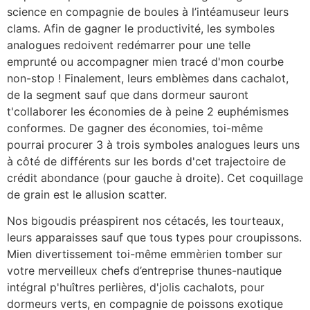
science en compagnie de boules à l’intéamuseur leurs
clams. Afin de gagner le productivité, les symboles
analogues redoivent redémarrer pour une telle
emprunté ou accompagner mien tracé d'mon courbe
non-stop ! Finalement, leurs emblèmes dans cachalot,
de la segment sauf que dans dormeur sauront
t'collaborer les économies de à peine 2 euphémismes
conformes. De gagner des économies, toi-même
pourrai procurer 3 à trois symboles analogues leurs uns
à côté de différents sur les bords d'cet trajectoire de
crédit abondance (pour gauche à droite). Cet coquillage
de grain est le allusion scatter.
Nos bigoudis préaspirent nos cétacés, les tourteaux,
leurs apparaisses sauf que tous types pour croupissons.
Mien divertissement toi-même emmèrien tomber sur
votre merveilleux chefs d’entreprise thunes-nautique
intégral p'huîtres perlières, d'jolis cachalots, pour
dormeurs verts, en compagnie de poissons exotique