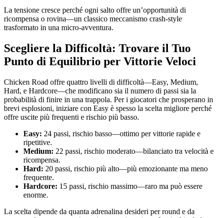
La tensione cresce perché ogni salto offre un’opportunità di
ricompensa o rovina—un classico meccanismo crash‑style
trasformato in una micro‑avventura.
Scegliere la Difficoltà: Trovare il Tuo
Punto di Equilibrio per Vittorie Veloci
Chicken Road offre quattro livelli di difficoltà—Easy, Medium,
Hard, e Hardcore—che modificano sia il numero di passi sia la
probabilità di finire in una trappola. Per i giocatori che prosperano in
brevi esplosioni, iniziare con Easy è spesso la scelta migliore perché
offre uscite più frequenti e rischio più basso.
Easy:
24 passi, rischio basso—ottimo per vittorie rapide e
ripetitive.
Medium:
22 passi, rischio moderato—bilanciato tra velocità e
ricompensa.
Hard:
20 passi, rischio più alto—più emozionante ma meno
frequente.
Hardcore:
15 passi, rischio massimo—raro ma può essere
enorme.
La scelta dipende da quanta adrenalina desideri per round e da