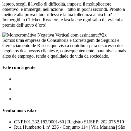
laptop, scegli il livello di difficoltà, imposta il moltiplicatore
obiettivo, e immergiti nell’azione—tutto in pochi secondi. Pronto a
mettere alla prova i tuoi riflessi e la tua tolleranza al rischio?
Immergiti in Chicken Road ora e lascia che ogni salto ti avvicini al
premio dell’uovo d’oro!
Somos uma empresa de Consultoria e Corretagem de Seguros e
Gerenciamento de Riscos que visa a contribuir para o sucesso dos
negócios dos nossos clientes e, consequentemente, para níveis mais
altos de emprego, renda e qualidade de vida da sociedade.
Fale com a gente
55 (11) 3807-8300
55 (11) 97674-2540
comercial@amuracorretora.com.br
Venha nos visitar
CNPJ:01.332.182/0001-60 | Registro SUSEP: 202.075.510
Rua Humberto I, n° 236 - Conjunto 114 | Vila Mariana | São