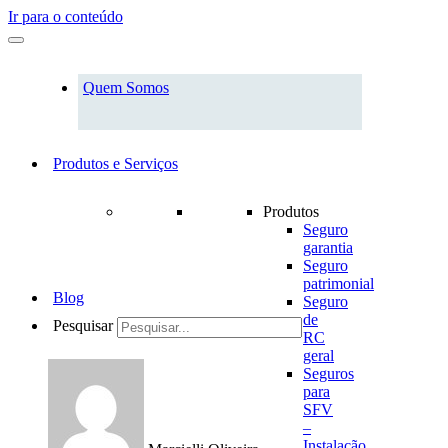
Ir para o conteúdo
Quem Somos
Produtos e Serviços
Produtos
Seguro
garantia
Seguro
patrimonial
Blog
Seguro
de
Pesquisar
RC
geral
Seguros
para
SFV
–
Instalação