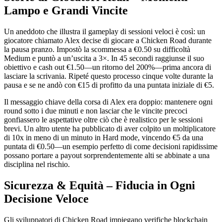
Lampo e Grandi Vincite
Un aneddoto che illustra il gameplay di sessioni veloci è così: un
giocatore chiamato Alex decise di giocare a Chicken Road durante
la pausa pranzo. Impostò la scommessa a €0.50 su difficoltà
Medium e puntò a un’uscita a 3×. In 45 secondi raggiunse il suo
obiettivo e cash out €1.50—un ritorno del 200%—prima ancora di
lasciare la scrivania. Ripeté questo processo cinque volte durante la
pausa e se ne andò con €15 di profitto da una puntata iniziale di €5.
Il messaggio chiave della corsa di Alex era doppio: mantenere ogni
round sotto i due minuti e non lasciar che le vincite precoci
gonfiassero le aspettative oltre ciò che è realistico per le sessioni
brevi. Un altro utente ha pubblicato di aver colpito un moltiplicatore
di 10x in meno di un minuto in Hard mode, vincendo €5 da una
puntata di €0.50—un esempio perfetto di come decisioni rapidissime
possano portare a payout sorprendentemente alti se abbinate a una
disciplina nel rischio.
Sicurezza & Equità – Fiducia in Ogni
Decisione Veloce
Gli sviluppatori di Chicken Road impiegano verifiche blockchain