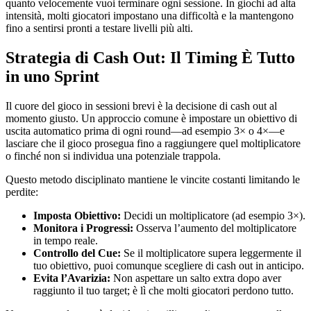
quanto velocemente vuoi terminare ogni sessione. In giochi ad alta
intensità, molti giocatori impostano una difficoltà e la mantengono
fino a sentirsi pronti a testare livelli più alti.
Strategia di Cash Out: Il Timing È Tutto
in uno Sprint
Il cuore del gioco in sessioni brevi è la decisione di cash out al
momento giusto. Un approccio comune è impostare un obiettivo di
uscita automatico prima di ogni round—ad esempio 3× o 4×—e
lasciare che il gioco prosegua fino a raggiungere quel moltiplicatore
o finché non si individua una potenziale trappola.
Questo metodo disciplinato mantiene le vincite costanti limitando le
perdite:
Imposta Obiettivo:
Decidi un moltiplicatore (ad esempio 3×).
Monitora i Progressi:
Osserva l’aumento del moltiplicatore
in tempo reale.
Controllo del Cue:
Se il moltiplicatore supera leggermente il
tuo obiettivo, puoi comunque scegliere di cash out in anticipo.
Evita l’Avarizia:
Non aspettare un salto extra dopo aver
raggiunto il tuo target; è lì che molti giocatori perdono tutto.