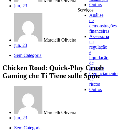
Marcielli Oliveira
Outros
jun, 23
Serviços
Análise
de
demonstrações
financeiras
Assessoria
Marcielli Oliveira
na
jun, 23
regulação
e
Sem Categoria
liquidação
de
Chicken Road: Quick‑Play Crash
sinistros
Gerenciamento
Gaming che Ti Tiene sulle Spine
de
riscos
Outros
Marcielli Oliveira
jun, 23
Sem Categoria