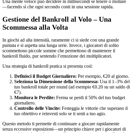
Una mente veloce può decidere in millisecondi se tenere o mollare
—facendo sì che ogni secondo conti in una sessione rapida.
Gestione del Bankroll al Volo – Una
Scommessa alla Volta
In giochi ad alta intensità, raramente ci si siede con una grande
puntata e si aspetta una lunga serie. Invece, i giocatori di solito
scommettono piccole somme che permettono di mantenere il
bankroll fluido, pur sentendo l’emozione dei moltiplicatori.
Una strategia di bankroll pratica si presenta così:
Definisci il Budget Giornaliero:
Per esempio, €20 al giorno.
Seleziona la Dimensione della Scommessa:
Usa il 1–3% del
tuo bankroll totale per round (ad esempio €0.20 su un saldo di
€7).
Monitora le Perdite:
Ferma se perdi il 50% del tuo budget
giornaliero.
Controllo delle Vincite:
Festeggia le vittorie che superano il
tuo obiettivo e reinvesti solo se ti senti a tuo agio.
Questo metodo ti permette di continuare a giocare rapidamente
senza eccessive esposizioni—un principio chiave per i giocatori di