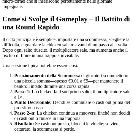
micro‑tornei che si inseriscono perfettamente nelle giornate
impegnate.
Come si Svolge il Gameplay – Il Battito di
una Round Rapido
Il ciclo principale è semplice: impostare una scommessa, scegliere la
difficoltà, e guardare la chicken saltare avanti di un passo alla volta.
Dopo ogni salto riuscito, il moltiplicatore sale, ma aumenta anche il
rischio di finire in una trappola invisibile.
Una sessione tipica potrebbe essere così:
Posizionamento della Scommessa:
I giocatori scommettono
una piccola somma—spesso €0.01 a €5—per mantenere il
bankroll intatto durante una corsa rapida.
Passo 1:
La chicken fa il suo primo salto; il moltiplicatore sale
a 1×.
Punto Decisionale:
Decidi se continuare o cash out prima del
prossimo passo.
Passo 2–n:
La chicken continua a muoversi finché non decidi
di cash out o finisce in una trappola.
Risultato:
Se cash out presto, blocchi le vincite; se vieni
catturato, la scommessa si perde.