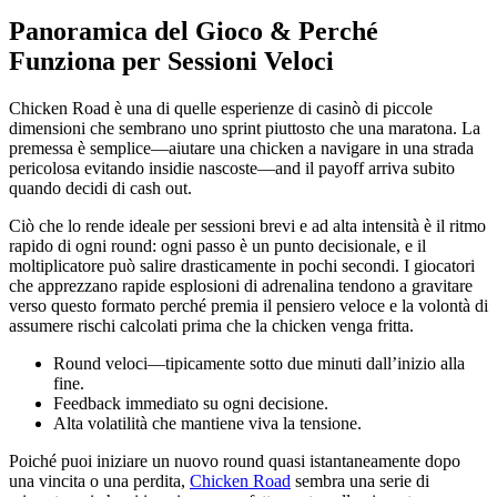
Panoramica del Gioco & Perché
Funziona per Sessioni Veloci
Chicken Road è una di quelle esperienze di casinò di piccole
dimensioni che sembrano uno sprint piuttosto che una maratona. La
premessa è semplice—aiutare una chicken a navigare in una strada
pericolosa evitando insidie nascoste—and il payoff arriva subito
quando decidi di cash out.
Ciò che lo rende ideale per sessioni brevi e ad alta intensità è il ritmo
rapido di ogni round: ogni passo è un punto decisionale, e il
moltiplicatore può salire drasticamente in pochi secondi. I giocatori
che apprezzano rapide esplosioni di adrenalina tendono a gravitare
verso questo formato perché premia il pensiero veloce e la volontà di
assumere rischi calcolati prima che la chicken venga fritta.
Round veloci—tipicamente sotto due minuti dall’inizio alla
fine.
Feedback immediato su ogni decisione.
Alta volatilità che mantiene viva la tensione.
Poiché puoi iniziare un nuovo round quasi istantaneamente dopo
una vincita o una perdita,
Chicken Road
sembra una serie di