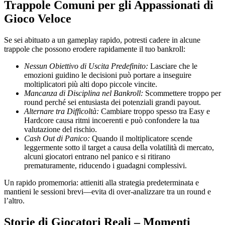
Trappole Comuni per gli Appassionati di
Gioco Veloce
Se sei abituato a un gameplay rapido, potresti cadere in alcune
trappole che possono erodere rapidamente il tuo bankroll:
Nessun Obiettivo di Uscita Predefinito:
Lasciare che le
emozioni guidino le decisioni può portare a inseguire
moltiplicatori più alti dopo piccole vincite.
Mancanza di Disciplina nel Bankroll:
Scommettere troppo per
round perché sei entusiasta dei potenziali grandi payout.
Alternare tra Difficoltà:
Cambiare troppo spesso tra Easy e
Hardcore causa ritmi incoerenti e può confondere la tua
valutazione del rischio.
Cash Out di Panico:
Quando il moltiplicatore scende
leggermente sotto il target a causa della volatilità di mercato,
alcuni giocatori entrano nel panico e si ritirano
prematuramente, riducendo i guadagni complessivi.
Un rapido promemoria: attieniti alla strategia predeterminata e
mantieni le sessioni brevi—evita di over‑analizzare tra un round e
l’altro.
Storie di Giocatori Reali – Momenti