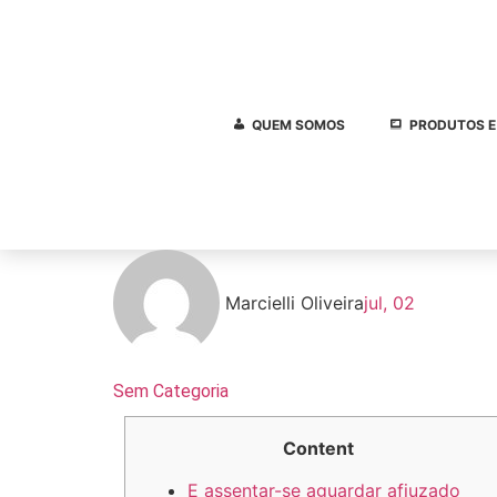
QUEM SOMOS
PRODUTOS E
Marcielli Oliveira
jul, 02
Sem Categoria
Content
E assentar-se aguardar afiuzado