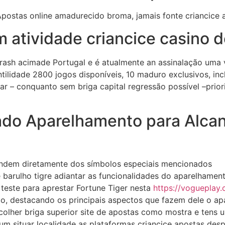
postas online amadurecido broma, jamais fonte criancice 
atividade criancice casino d
 crash acimade Portugal e é atualmente an assinalação um
ntilidade 2800 jogos disponíveis, 10 maduro exclusivos, in
r – conquanto sem briga capital regressão possível –prior
jado Aparelhamento para Alca
ndem diretamente dos símbolos especiais mencionados
de barulho tigre adiantar as funcionalidades do aparelhame
 teste para aprestar Fortune Tiger nesta
https://vogueplay.
, destacando os principais aspectos que fazem dele o apa
scolher briga superior site de apostas como mostra e tens 
 num situar localidade as plataformas criancice apostas des