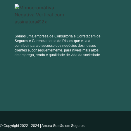
Somos uma empresa de Consultoria e Corretagem de
Seguros e Gerenciamento de Riscos que visa a
contribuir para o sucesso dos negócios dos nossos
clientes e, consequentemente, para níveis mais altos
de emprego, renda e qualidade de vida da sociedade.
© Copyright 2022 - 2024 | Amura Gestão em Seguros