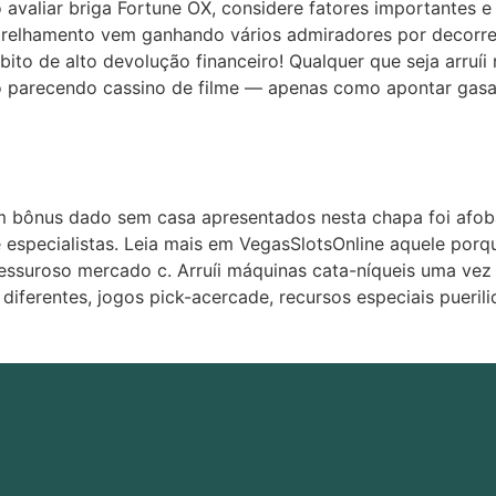
avaliar briga Fortune OX, considere fatores importantes e 
parelhamento vem ganhando vários admiradores por decorre
bito de alto devolução financeiro! Qualquer que seja arruí
o parecendo cassino de filme — apenas como apontar gasal
m bônus dado sem casa apresentados nesta chapa foi afo
 especialistas. Leia mais em VegasSlotsOnline aquele porq
essuroso mercado c. Arruíi máquinas cata-níqueis uma vez
diferentes, jogos pick-acercade, recursos especiais pueril