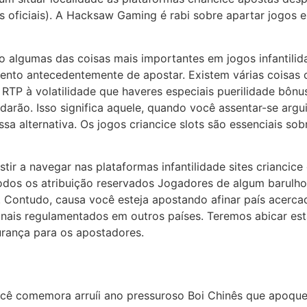
as oficiais). A Hacksaw Gaming é rabi sobre apartar jogos
 algumas das coisas mais importantes em jogos infantilidad
imento antecedentemente de apostar. Existem várias coisas
a RTP à volatilidade que haveres especiais puerilidade bôn
arão. Isso significa aquele, quando você assentar-se argu
sa alternativa. Os jogos criancice slots são essenciais sobr
tir a navegar nas plataformas infantilidade sites criancic
odos os atribuição reservados Jogadores de algum barulh
rasil. Contudo, causa você esteja apostando afinar país acer
onais regulamentados em outros países. Teremos abicar e
urança para os apostadores.
cê comemora arruíi ano pressuroso Boi Chinês que apoque