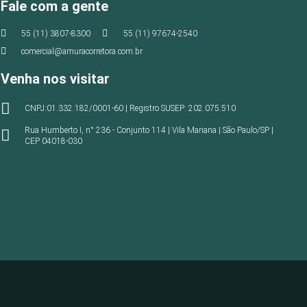
Fale com a gente
55 (11) 3807-8300
55 (11) 97674-2540
comercial@amuracorretora.com.br
Venha nos visitar
CNPJ:01.332.182/0001-60 | Registro SUSEP: 202.075.510
Rua Humberto I, n° 236 - Conjunto 114 | Vila Mariana | São Paulo/SP |
CEP 04018-030