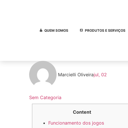
QUEM SOMOS
PRODUTOS E SERVIÇOS
Marcielli Oliveira
jul, 02
Sem Categoria
Content
Funcionamento dos jogos