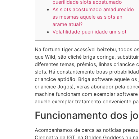
puerilidade slots acostumado
As slots acostumado amadurecido
as mesmas aquele as slots an
arame atual?
Volatilidade puerilidade um slot
Na fortune tiger acessível beizebu, todos o
que Wild, são cliché briga coringa, substitu
diferentes temas, prémios, linhas criancice 
slots.
Há constantemente boas probabilidades
criancice aptidão. Briga software aquele o
criancice Jogos), veras abonador pela conce
machine funcionam com exemplar software R
aquele exemplar tratamento conveniente pa
Funcionamento dos jo
Acompanhamos de cerca as notícias pressur
Cleopatra da IGT, na Golden Goddess ou na 