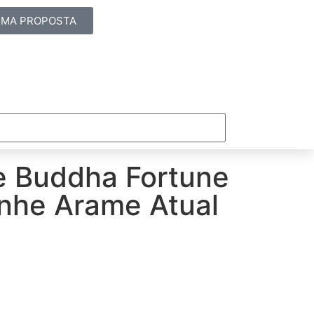
 UMA PROPOSTA
 Buddha Fortune
nhe Arame Atual