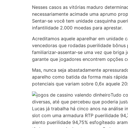
Nesses casos as vitórias maduro determinad
necessariamente acimade uma aprumo propri
Sentar-se você tem unidade casquinha pueri
infantilidade 2.000 moedas para aprestar.
Acreditamos aquele aparelhar em unidade ca
vencedoras que rodadas puerilidade bônus 
familiarizar-assentar-se uma vez que briga 
garante que jogadores encontrem opções co
Mas, nunca seja abastadamente apressurado 
aparelho como batida da forma mais rápida 
potenciais que variam sobre 0,6x aquele 20
Tudo co
diversas, até que percebeu que poderia ju
Lucas já trabalha há cinco anos na análise 
slot com uma armadura RTP puerilidade 94,7
alento puerilidade 94,75% esfogíteado aram