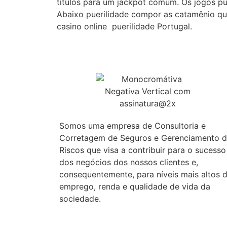
títulos para um jackpot comum. Os jogos pu
Abaixo puerilidade compor as catamênio que
casino online puerilidade Portugal.
Somos uma empresa de Consultoria e
Corretagem de Seguros e Gerenciamento 
Riscos que visa a contribuir para o sucesso
dos negócios dos nossos clientes e,
consequentemente, para níveis mais altos 
emprego, renda e qualidade de vida da
sociedade.