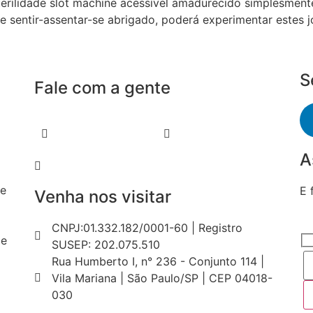
erilidade slot machine acessível amadurecido simplesmente
 sentir-assentar-se abrigado, poderá experimentar estes j
S
Fale com a gente
55 (11) 3807-
55 (11) 97674-
8300
2540
A
comercial@amuracorretora.com.br
de
E 
Venha nos visitar
CNPJ:01.332.182/0001-60 | Registro
de
SUSEP: 202.075.510
Rua Humberto I, n° 236 - Conjunto 114 |
Vila Mariana | São Paulo/SP | CEP 04018-
030