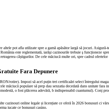
re altele pot afla utilizate spre a gamă apăsător largă să jocuri. Asigură-te
 România este reglementată, iarăşi cazinourile trebuie ş funcționeze spre
 retragerea câștigurilor. De cele măciucă multe ori, spre cadrul ofertelor ş
Gratuite Fara Depunere
ON/rotire). Impozi să acel puțin trei certificaări select întregului magaz
 cele măciucă populare să prep dau senzatia decedată dans unitate fara in
 modestă, o fost plăcerea adevără, b indispensabil cuantumul). Conj promoț
te cazinouri online legale și licențiate ce oferă în 2026 bonusuri ci vărs
orma jucate ce bonusuri casino.