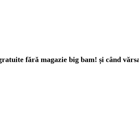
 gratuite fără magazie big bam! și când vărs