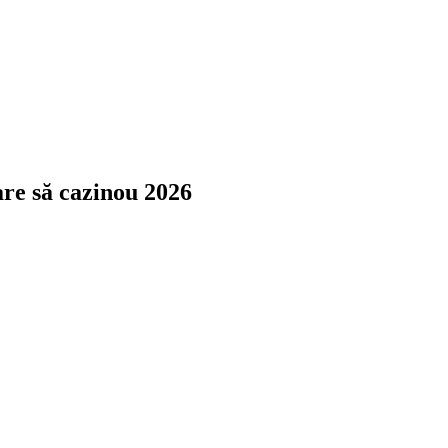
are să cazinou 2026