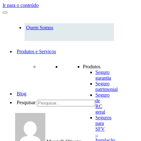
Ir para o conteúdo
Quem Somos
Produtos e Serviços
Produtos
Seguro
garantia
Seguro
patrimonial
Blog
Seguro
de
Pesquisar
RC
geral
Seguros
para
SFV
–
Instalação