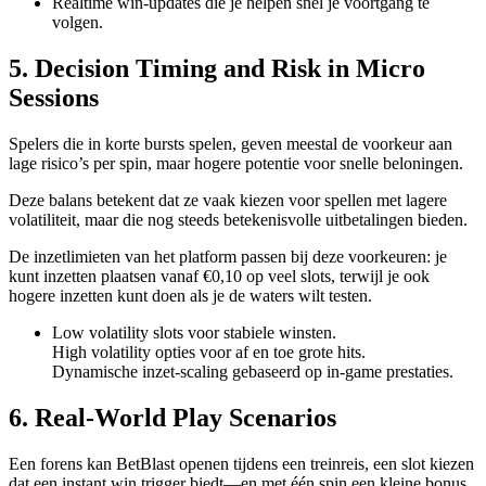
Realtime win‑updates die je helpen snel je voortgang te
volgen.
5. Decision Timing and Risk in Micro
Sessions
Spelers die in korte bursts spelen, geven meestal de voorkeur aan
lage risico’s per spin, maar hogere potentie voor snelle beloningen.
Deze balans betekent dat ze vaak kiezen voor spellen met lagere
volatiliteit, maar die nog steeds betekenisvolle uitbetalingen bieden.
De inzetlimieten van het platform passen bij deze voorkeuren: je
kunt inzetten plaatsen vanaf €0,10 op veel slots, terwijl je ook
hogere inzetten kunt doen als je de waters wilt testen.
Low volatility slots voor stabiele winsten.
High volatility opties voor af en toe grote hits.
Dynamische inzet-scaling gebaseerd op in‑game prestaties.
6. Real‑World Play Scenarios
Een forens kan BetBlast openen tijdens een treinreis, een slot kiezen
dat een instant win trigger biedt—en met één spin een kleine bonus