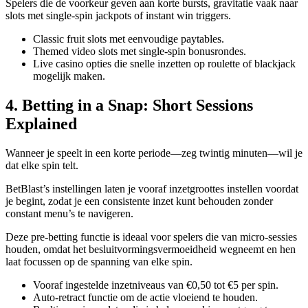
Spelers die de voorkeur geven aan korte bursts, gravitatie vaak naar
slots met single‑spin jackpots of instant win triggers.
Classic fruit slots met eenvoudige paytables.
Themed video slots met single‑spin bonusrondes.
Live casino opties die snelle inzetten op roulette of blackjack
mogelijk maken.
4. Betting in a Snap: Short Sessions
Explained
Wanneer je speelt in een korte periode—zeg twintig minuten—wil je
dat elke spin telt.
BetBlast’s instellingen laten je vooraf inzetgroottes instellen voordat
je begint, zodat je een consistente inzet kunt behouden zonder
constant menu’s te navigeren.
Deze pre‑betting functie is ideaal voor spelers die van micro‑sessies
houden, omdat het besluitvormingsvermoeidheid wegneemt en hen
laat focussen op de spanning van elke spin.
Vooraf ingestelde inzetniveaus van €0,50 tot €5 per spin.
Auto‑retract functie om de actie vloeiend te houden.