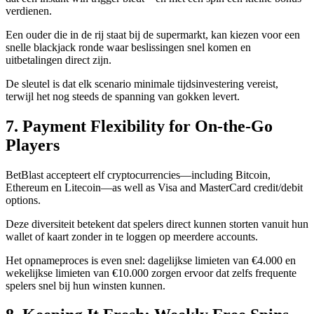
verdienen.
Een ouder die in de rij staat bij de supermarkt, kan kiezen voor een
snelle blackjack ronde waar beslissingen snel komen en
uitbetalingen direct zijn.
De sleutel is dat elk scenario minimale tijdsinvestering vereist,
terwijl het nog steeds de spanning van gokken levert.
7. Payment Flexibility for On‑the‑Go
Players
BetBlast accepteert elf cryptocurrencies—including Bitcoin,
Ethereum en Litecoin—as well as Visa and MasterCard credit/debit
options.
Deze diversiteit betekent dat spelers direct kunnen storten vanuit hun
wallet of kaart zonder in te loggen op meerdere accounts.
Het opnameproces is even snel: dagelijkse limieten van €4.000 en
wekelijkse limieten van €10.000 zorgen ervoor dat zelfs frequente
spelers snel bij hun winsten kunnen.