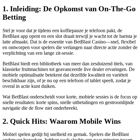
1. Inleiding: De Opkomst van On‑The‑Go
Betting
Stel je voor dat je tijdens een koffiepauze je telefoon pakt, de
BetBlast app opent en een slot draait terwijl je wacht tot de barista je
latte afmaakt. Dat is de essentie van BetBlast Casino—snel, flexibel
en ontworpen voor spelers die verlangen naar directe actie zonder de
verplichting van een lange zit‑sessie.
BetBlast biedt een bibliotheek van meer dan zesduizend titels, van
klassieke fruitmachines tot geavanceerde live dealer ervaringen. De
mobiele optimalisatie betekent dat dezelfde kwaliteit en variëteit
beschikbaar zijn, of je nu op een telefoon of tablet speelt, zodat je
overal in actie kunt duiken.
Wat BetBlast onderscheidt voor korte, mobiele sessies is de focus op
snelle resultaten: korte spins, snelle uitbetalingen en gestroomlijnde
navigatie die de flow niet onderbreekt.
2. Quick Hits: Waarom Mobile Wins
Mobiel spelen gedijt bij snelheid en gemak. Spelers die BetBlast
onderweg bezoeken, hebben vaak slechts een paar minuten tussen