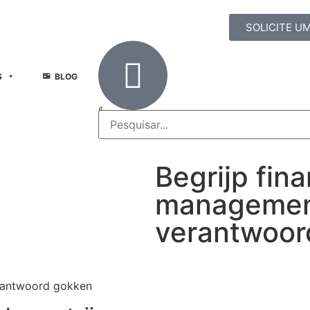
SOLICITE U
S
BLOG
Begrijp fina
management
verantwoor
erantwoord gokken