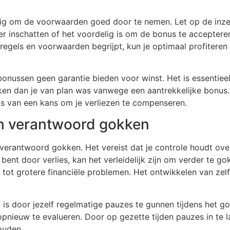
dig om de voorwaarden goed door te nemen. Let op de inzet
ter inschatten of het voordelig is om de bonus te accepteren
 regels en voorwaarden begrijpt, kun je optimaal profiteren
onussen geen garantie bieden voor winst. Het is essentiee
ken dan je van plan was vanwege een aantrekkelijke bonus. B
ts van een kans om je verliezen te compenseren.
 in verantwoord gokken
 verantwoord gokken. Het vereist dat je controle houdt ove
bent door verlies, kan het verleidelijk zijn om verder te g
tot grotere financiële problemen. Het ontwikkelen van zelfd
 is door jezelf regelmatige pauzes te gunnen tijdens het go
e opnieuw te evalueren. Door op gezette tijden pauzes in te 
ouden.