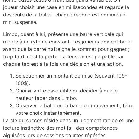
joueur choisit une case en millisecondes et regarde la
descente de la balle—chaque rebond est comme un
mini suspense.
Limbo, quant à lui, présente une barre verticale qui
monte à un rythme constant. Les joueurs doivent taper
avant que la barre n’atteigne le sommet pour gagner ;
trop tard, c’est la perte. La tension est palpable car
chaque tap est à la fois une décision et une action.
Sélectionner un montant de mise (souvent 10$–
100$).
Choisir votre case cible ou décider à quelle
hauteur taper dans Limbo.
Observer la balle ou la barre en mouvement ; faire
votre choix instantanément.
La clé du succès réside dans un jugement rapide et une
lecture instinctive des motifs—des compétences
aiguisées lors de sessions courtes répétées.