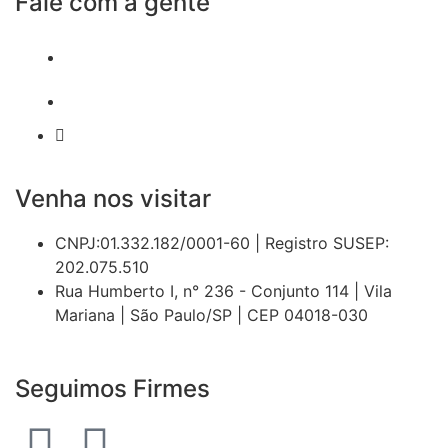
Fale com a gente
55 (11) 3807-8300
55 (11) 97674-2540
comercial@amuracorretora.com.br
Venha nos visitar
CNPJ:01.332.182/0001-60 | Registro SUSEP:
202.075.510
Rua Humberto I, n° 236 - Conjunto 114 | Vila
Mariana | São Paulo/SP | CEP 04018-030
Seguimos Firmes