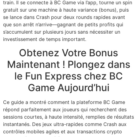
train. Il se connecte à BC Game via l’app, tourne un spin
gratuit sur une machine à haute variance (bonus), puis
se lance dans Crash pour deux rounds rapides avant
que son arrêt n’arrive—gagnant de petits profits qui
s’accumulent sur plusieurs jours sans nécessiter un
investissement de temps important.
Obtenez Votre Bonus
Maintenant ! Plongez dans
le Fun Express chez BC
Game Aujourd’hui
Ce guide a montré comment la plateforme BC Game
répond parfaitement aux joueurs qui recherchent des
sessions courtes, à haute intensité, remplies de résultats
instantanés. Des jeux ultra-rapides comme Crash aux
contrôles mobiles agiles et aux transactions crypto