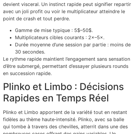
devient visceral. Un instinct rapide peut signifier repartir
avec un joli profit ou voir le multiplicateur atteindre le
point de crash et tout perdre.
Gamme de mise typique : 5$–50$.
Multiplicateurs cibles courants : 2×–5×.
Durée moyenne d’une session par partie : moins de
30 secondes.
Le rythme rapide maintient l’engagement sans sensation
d’être submergé, permettant d’essayer plusieurs rounds
en succession rapide.
Plinko et Limbo : Décisions
Rapides en Temps Réel
Plinko et Limbo apportent de la variété tout en restant
fidèles au thème haute‑intensité. Plinko, avec sa balle
qui tombe à travers des chevilles, atterrit dans une des
nombreuses cases offrant des gains variables. Un