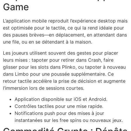
Game
L’application mobile reproduit l’expérience desktop mais
est optimisée pour le tactile, ce qui la rend idéale pour
des pauses brèves—en déplacement, en attendant dans
une file, ou en se détendant à la maison.
Les joueurs utilisent souvent des gestes pour placer
leurs mises : tapoter pour retirer dans Crash, faire
glisser pour les slots dans Plinko, ou tapoter à nouveau
dans Limbo pour une poussée supplémentaire. Ce
retour tactile accélère la prise de décision et augmente
l’immersion lors de sessions courtes.
Application disponible sur iOS et Android.
Contrôles tactiles pour une mise rapide.
Notifications push pour des mises à jour
instantanées sur les free spins ou nouveaux jeux.