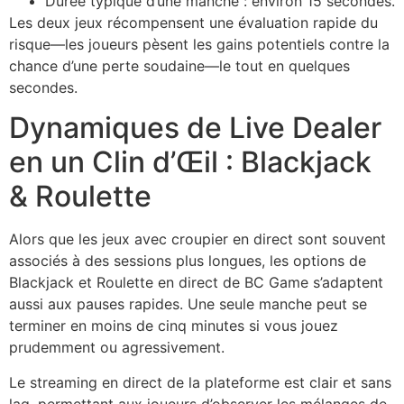
Durée typique d’une manche : environ 15 secondes.
Les deux jeux récompensent une évaluation rapide du
risque—les joueurs pèsent les gains potentiels contre la
chance d’une perte soudaine—le tout en quelques
secondes.
Dynamiques de Live Dealer
en un Clin d’Œil : Blackjack
& Roulette
Alors que les jeux avec croupier en direct sont souvent
associés à des sessions plus longues, les options de
Blackjack et Roulette en direct de BC Game s’adaptent
aussi aux pauses rapides. Une seule manche peut se
terminer en moins de cinq minutes si vous jouez
prudemment ou agressivement.
Le streaming en direct de la plateforme est clair et sans
lag, permettant aux joueurs d’observer les mélanges de