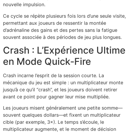
nouvelle impulsion.
Ce cycle se répète plusieurs fois lors d’une seule visite,
permettant aux joueurs de ressentir la montée
d’adrénaline des gains et des pertes sans la fatigue
souvent associée à des périodes de jeu plus longues.
Crash : L’Expérience Ultime
en Mode Quick‑Fire
Crash incarne l’esprit de la session courte. La
mécanique du jeu est simple : un multiplicateur monte
jusqu’à ce qu’il “crash”, et les joueurs doivent retirer
avant ce point pour gagner leur mise multipliée.
Les joueurs misent généralement une petite somme—
souvent quelques dollars—et fixent un multiplicateur
cible (par exemple, 3×). Le temps s’écoule, le
multiplicateur augmente, et le moment de décision