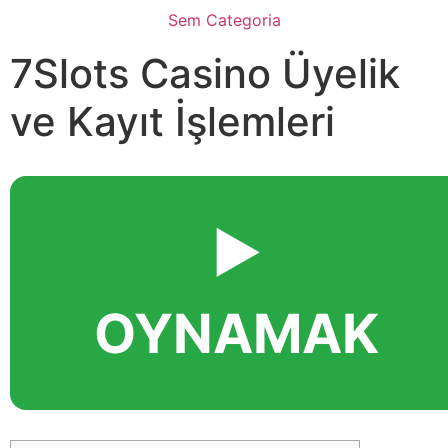
Sem Categoria
7Slots Casino Üyelik
ve Kayıt İşlemleri
▶️
OYNAMAK