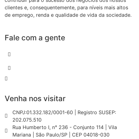
contribuir para o sucesso dos negócios dos nossos
clientes e, consequentemente, para níveis mais altos
de emprego, renda e qualidade de vida da sociedade.
Fale com a gente
55 (11) 3807-8300
55 (11) 97674-2540
comercial@amuracorretora.com.br
Venha nos visitar
CNPJ:01.332.182/0001-60 | Registro SUSEP:
202.075.510
Rua Humberto I, n° 236 - Conjunto 114 | Vila
Mariana | São Paulo/SP | CEP 04018-030