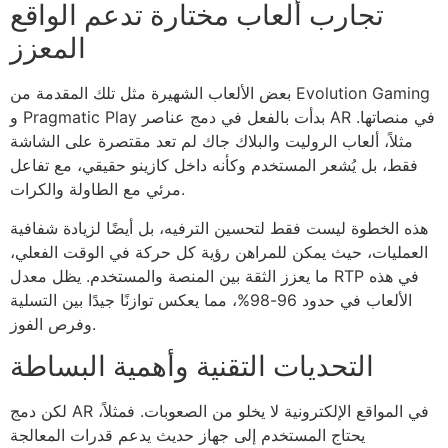
تجارب ألعاب مختارة تدعم الواقع
المعزز
بعض الألعاب الشهيرة مثل تلك المقدمة من Evolution Gaming
و Pragmatic Play بدأت بالفعل في دمج عناصر AR في منصاتها.
مثلاً، ألعاب الروليت والبلاك جاك لم تعد مقتصرة على الشاشة
فقط، بل يُشعر المستخدم وكأنه داخل كازينو حقيقي، مع تفاعل
مرئي مع الطاولة والكرات.
هذه الخطوة ليست فقط لتحسين الترفيه، بل أيضًا لزيادة شفافية
العمليات، حيث يمكن للمراهن رؤية كل حركة في الوقت الفعلي،
ما يعزز الثقة بين المنصة والمستخدم. يظل معدل RTP في هذه
الألعاب في حدود 96-98%، مما يعكس توازنًا جيدًا بين التسلية
وفرص الفوز.
التحديات التقنية وأهمية البساطة
لكن دمج AR في المواقع الإلكترونية لا يخلو من الصعوبات. فمثلاً،
يحتاج المستخدم إلى جهاز حديث يدعم قدرات المعالجة