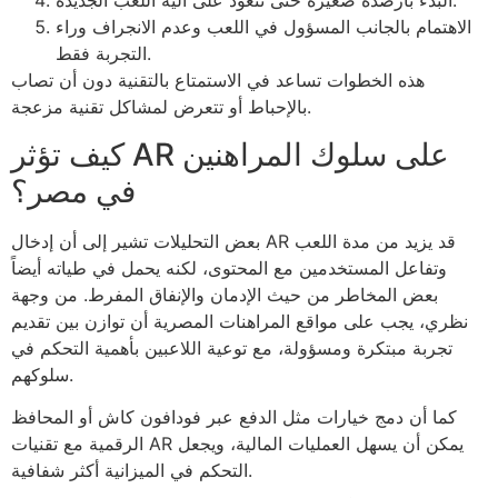
البدء بأرصدة صغيرة حتى تتعود على آلية اللعب الجديدة.
الاهتمام بالجانب المسؤول في اللعب وعدم الانجراف وراء
التجربة فقط.
هذه الخطوات تساعد في الاستمتاع بالتقنية دون أن تصاب
بالإحباط أو تتعرض لمشاكل تقنية مزعجة.
كيف تؤثر AR على سلوك المراهنين
في مصر؟
بعض التحليلات تشير إلى أن إدخال AR قد يزيد من مدة اللعب
وتفاعل المستخدمين مع المحتوى، لكنه يحمل في طياته أيضاً
بعض المخاطر من حيث الإدمان والإنفاق المفرط. من وجهة
نظري، يجب على مواقع المراهنات المصرية أن توازن بين تقديم
تجربة مبتكرة ومسؤولة، مع توعية اللاعبين بأهمية التحكم في
سلوكهم.
كما أن دمج خيارات مثل الدفع عبر فودافون كاش أو المحافظ
الرقمية مع تقنيات AR يمكن أن يسهل العمليات المالية، ويجعل
التحكم في الميزانية أكثر شفافية.