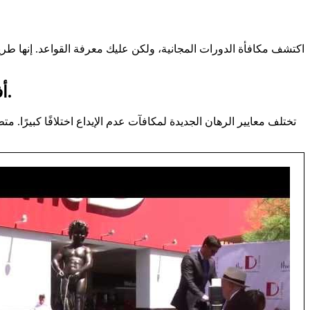
اكتشف مكافأة الدورات المجانية، ولكن عليك معرفة القواعد. إنها طريقة
أفكار لزيادة فرصك في الفوز: نسبة العائد للاعب، والتقلبات، ويمكنك الاستعانة بالخبراء الفنيين.
تختلف معايير الرهان الجديدة لمكافآت عدم الإيداع اختلافًا كبيرً