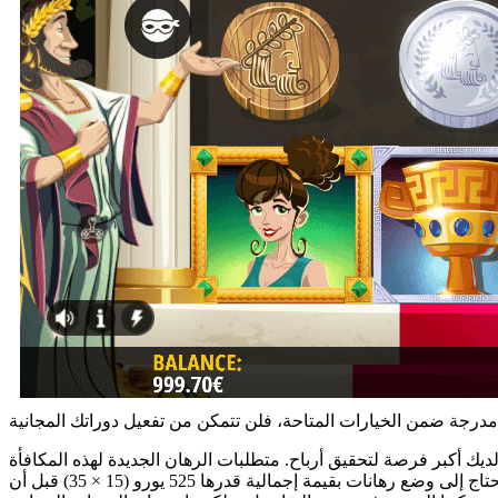
ك أكبر فرصة لتحقيق أرباح. متطلبات الرهان الجديدة لهذه المكافأة
هي 35 ضعفًا، أي عليك المراهنة بالأرباح 35 مرة قبل سحبها. بمعنى آخر، ستحتاج إلى وضع رهانات بقيمة إجمالية قدرها 525 يورو (15 × 35) قبل أن