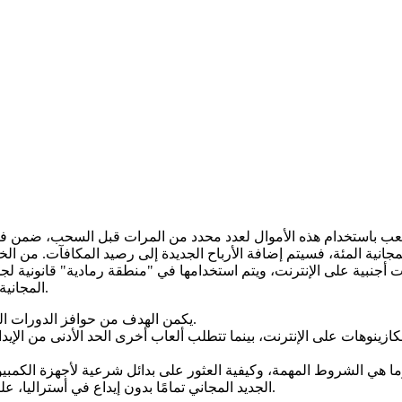
 المئة، فسيتم إضافة الأرباح الجديدة إلى رصيد المكافآت. من الخيارات الشائعة ل
أجنبية على الإنترنت، ويتم استخدامها في "منطقة رمادية" قانونية لجذ
المجانية المئة، حدد وقتًا معينًا ولا تلعب أبدًا بأكثر مما يمكنك تحمله من خسارة.
يكمن الهدف من حوافز الدورات المجانية بدون إيداع في أنها تميل إلى تضمين معايير رهان صارمة.
لتفعيل رمز "Revolve" الجديد المجاني تمامًا بدون إيداع في أستراليا، عليك استخدامه عند تسجيل حساب مجاني.