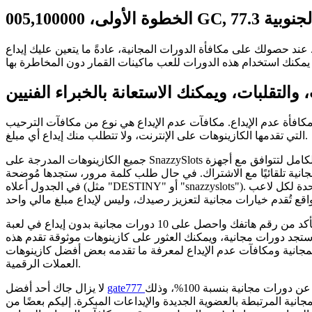
ولينا الجنوبية
 عند حصولك على مكافأة الدورات المجانية، عادةً ما يتعين عليك إيداع
مكافأة عدم الإيداع. مكافآت عدم الإيداع هي نوع من مكافآت الترحيب
التي تقدمها الكازينوهات على الإنترنت، ولا تتطلب منك إيداع أي مبلغ.
جميع الكازينوهات المدرجة على SnazzySlots مُحسّنة بالكامل لتتوافق مع أجهزة iOS، ويمكنك أيضًا استخدام أجهزة Android. إذا
انية تلقائيًا مع الاشتراك. في حال طلب كلمة مرور، ستجدها مُوضحة
في الجدول أعلاه (مثل "DESTINY" أو "snazzyslots"). في الأساس، تقتصر مكافآت عدم الإيداع على مكافأة واحدة لكل لاعب
تأكد من رقم هاتفك واحصل على 10 دورات مجانية بدون إيداع في لعبة Cosmic Place! حمّل أحدث تطبيق Victory Soul للهواتف
 بدون إيداع! هنا ستجد دورات مجانية، ويمكنك العثور على كازينوهات موثوقة تقدم هذه
المجانية ومكافآت عدم الإيداع لمعرفة ما تقدمه بعض أفضل كازينوهات
العملات الرقمية.
الخيارات للمحترفين الباحثين عن دورات مجانية بنسبة 100%، وذلك
لا يزال جاك أحد أفضل
انية المرتبطة بالعضوية الجديدة والإيداعات المبكرة. إليكم بعضًا من