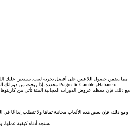
محددة. إذا ربحت من دوراتك المجانية
مع ذلك، فإن معظم عروض الدورات المجانية المئة تأتي من كازينوهات 
ستجد أدناه كيفية عملها، وما هي الشروط المهمة، وكيفية العثور على بدائل شرعية لأجهزة الكمبيوتر المكتبية والهواتف المحمولة، بالإضافة إلى رقم حماية بسيط.