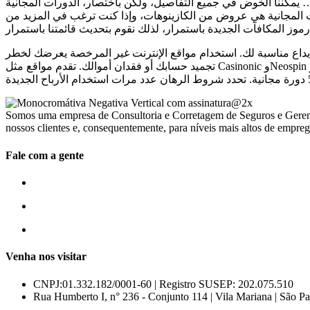
يمكننا الخوض في جميع التفاصيل، ولكن باختصار، الدورات المجانية
ت المجانية هي عروض من الكازينوهات، وإذا كنت ترغب في المزيد من
يداع مناسبة لك. استخدام مواقع الإنترنت غير المرخصة يعرضك لخطر
تجميد حسابك أو فقدان أموالك. تقدم مواقع مثل Casinonic وNeospin وQueen Billy عروضًا مماثلة، منها عرض Casinonic CASH75 الذي يتيح لك
Somos uma empresa de Consultoria e Corretagem de Seguros e Gerenci
nossos clientes e, consequentemente, para níveis mais altos de empreg
Fale com a gente
55 (11) 3807-8300
55 (11) 97674-2540
comercial@amuracorretora.com.br
Venha nos visitar
CNPJ:01.332.182/0001-60 | Registro SUSEP: 202.075.510
Rua Humberto I, n° 236 - Conjunto 114 | Vila Mariana | São 