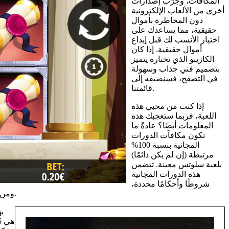
المكافآت، وجرّب إصدارات
أخرى من الألعاب الإلكترونية
دون المخاطرة بأموال
حقيقية، مما يساعدك على
اختيار الأنسب لك قبل إيداع
أموال حقيقية. إذا كان
الكازينو الذي تختاره يتميز
بتصميم فني جذاب وسهولة
في التصفح، فسنضيفه إلى
قائمتنا.
إذا كنت من محبي هذه
اللعبة، فربما ستعجبك هذه
المعلومات أيضًا؟ عادةً ما
تكون مكافآت الدورات
المجانية بنسبة 100%
مرتبطة (إن لم يكن دائمًا)
بلعبة سلوتس معينة. تتضمن
هذه الدورات المجانية
شروطًا وأحكامًا محددة،
ومن الضروري فهمها جيدًا لتجنب خسارة أرباحك. إذا استخدمت طريقة غير مدرجة ضمن الخيارات المتاحة، فلن تتمكن من تفعيل دوراتك المجانية.
به