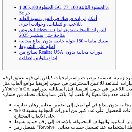
الخطوة 1,005,100 GC, 77. الخطوة الثالثة 100%
Sc حر
أفكار لزيادة فرصك في الفوز: نسبة العائد
للاعب، والتقلبات، وجوانب أخرى.
عروض Pickswise للدورات المجانية بدون إيداع
متاحة حتى سبتمبر 2025
ستيك مانيا – 150 جولة خاصة بدون إيداع مجانية
اطلع على الشروط
نصائح من Realize USA: دورات مجانية بدون
إيداع، قوانين إضافية
تستند توصيات واستراتيجيات كيلفن إلى فهم عميق لرقم a، مما يضمن حصول اللاعبين على أفضل تجربة لعب. سيتعين عليك اللعب باستخدام هذه الأموال لعدد محدد من المرات قبل السحب، ضمن فترة زمنية
لاعبين المحترفين في جنوب إفريقيا مواقع ألعاب مثل Pragmatic Gamble وHabanero
ب اللاعبين في جنوب إفريقيا. قبل المطالبة بدوراتهم
وYou've 'n Go.
ومع ذلك، فإن بعض هذه الألعاب مجانية تمامًا ولا تتطلب إيداعًا في الكازينوهات على الإنترنت، بينما تتطلب ألعاب أخرى الحد الأدنى من الإيداعات للحصول على عدد كبير من الدورات المجانية بنسبة 100%
على الألعاب المختارة.