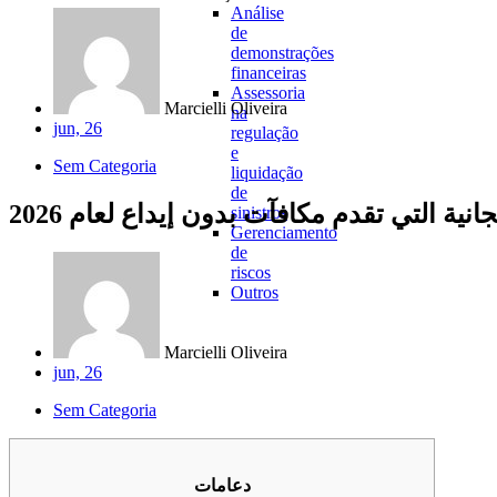
Análise
de
demonstrações
financeiras
Assessoria
Marcielli Oliveira
na
jun, 26
regulação
e
Sem Categoria
liquidação
de
ية التي تقدم مكافآت بدون إيداع لعام 2026
sinistros
Gerenciamento
de
riscos
Outros
Marcielli Oliveira
jun, 26
Sem Categoria
دعامات