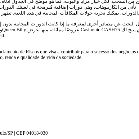
 من السحب. لكل خيار مزايا وعيوب، كما هو موضح في الجدول أدناه… 
تأتي من الكازينوهات، وهي دورات إضافية مُبرمجة في لعبتك. الدورا
الدورات، يمكنك تجربة جولات المكافآت المجانية في هذه اللعبة. تظهر رموز المكافآت الجديدة باستمرار، لذلك نقوم بتحديث قائمتنا باستمرار.
 البحث عن مصادر أخرى لمعرفة ما إذا كانت الدورات المجانية بدون إ
50 دورة مجانية. تحدد شروط الرهان عدد مرات استخدام الأرباح الجديدة.
amento de Riscos que visa a contribuir para o sucesso dos negócios 
o, renda e qualidade de vida da sociedade.
Paulo/SP | CEP 04018-030