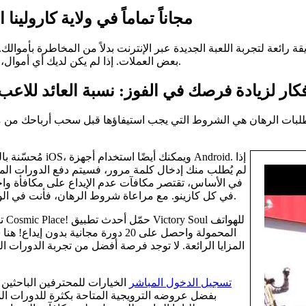
الخطوة الأولى، 005,100000 GC, 77.3 مجاناً تماماً في ولاية كار
 رائعة لتجربة اللعبة الجديدة عبر الإنترنت بدلاً من المخاطرة بأموالك.
بعض العملات. إذا لم يكن لديك أي أموال، يمكنك استخدام هذه الدورات للعب ماكينات القمار دون المخاطرة بها.
ا. متطلبات الرهان هي الشروط التي يجب استيفاؤها قبل سحب أرباحك من 
لم يُطلب منك إدخال كلمة مرور، فسيتم دفع الدورات المج
في كل كازينو. مع مراعاة شروط الرهان، فأنت في الواقع تُقدم خيارات مجانية لتعزيز رصيدك، وليس لإيداع مبلغ مالي واحد.
المحمولة واحصل على 20 دورة مجانية
المزايا الرائعة. لا توجد فرصة أفضل من تجربة الدورات 
gate777 تسجيل الدخول المباشر
بفضل عروضه الترويجية المتاحة بكثرة للدورات المج