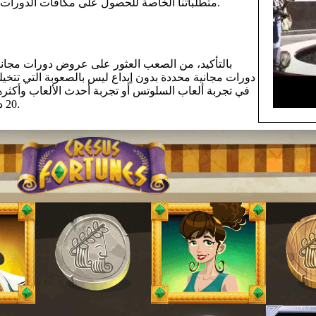
متطلباتنا الخاصة للحصول على مكافآت الدورات المجانية بدون إيداع! من السهل تحديد قيمة مكافآت الدورات المجانية.
دورات مجانية محددة بدون إيداع ليس بالصعوبة التي تتخيل
في تجربة ألعاب السلوتس أو تجربة أحدث الألعاب وأكثرها إ
20 دورة مجانية بدون إيداع للاعبين الجدد الذين يسجلون حسابًا في الموقع.