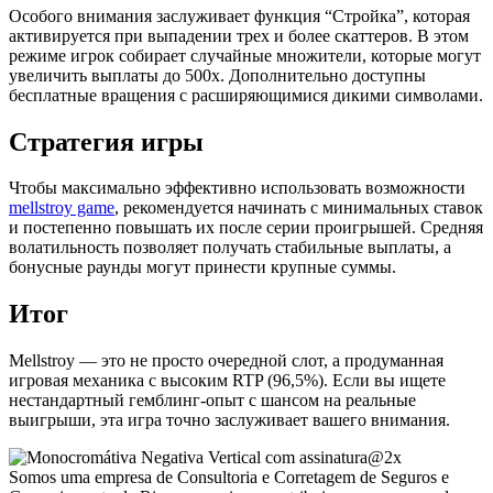
Особого внимания заслуживает функция “Стройка”, которая
активируется при выпадении трех и более скаттеров. В этом
режиме игрок собирает случайные множители, которые могут
увеличить выплаты до 500x. Дополнительно доступны
бесплатные вращения с расширяющимися дикими символами.
Стратегия игры
Чтобы максимально эффективно использовать возможности
mellstroy game
, рекомендуется начинать с минимальных ставок
и постепенно повышать их после серии проигрышей. Средняя
волатильность позволяет получать стабильные выплаты, а
бонусные раунды могут принести крупные суммы.
Итог
Mellstroy — это не просто очередной слот, а продуманная
игровая механика с высоким RTP (96,5%). Если вы ищете
нестандартный гемблинг-опыт с шансом на реальные
выигрыши, эта игра точно заслуживает вашего внимания.
Somos uma empresa de Consultoria e Corretagem de Seguros e