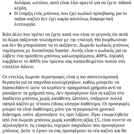
δολάρια, ωστόσο, αυτό είναι λίγο αρκετό για να έχετε πιθανά
κέρδη.
Η έναρξη ενός μπόνους που έχει κωδικό πρόσβασης για το
online καζίνο δεν έχει καμία απολύτως διαφορετική
λειτουργία.
Κάτι άλλο που πρέπει να έχετε κατά νου είναι το γεγονός ότι αυτά
τα δώρα παίζονταν τουλάχιστον με την επιλογή. Θα διορθωνόταν
και δεν θα μπορούσατε να το αυξήσετε. Δωρεάν κωδικός μπόνους
νομίσματος με δυνατότητα Sunrise. Αυτός είναι ο κωδικός για να
λάβετε ένα πρόσθετο μπόνους καλωσορίσματος 400%, δηλαδή
λαμβάνετε το 400% του πρώτου σας κατατεθειμένου ποσού στο
επιπλέον δάνειο.
Οι εντελώς δωρεάν περιστροφές είναι η πιο αποτελεσματική
θεραπεία για τα παιχνίδια κουλοχέρηδων, καθώς μπορείτε να
διασκεδάσετε ώστε να κερδίσετε πραγματικά χρήματα αντί να
ρισκάρετε τα χρήματά τους. Δεν προσφέρουν όλα τα καζίνο στο
διαδίκτυο μπόνους χωρίς κατάθεση. Ωστόσο, υπάρχουν πολλά
υψηλά καζίνο με τέτοιου είδους κίνητρα διαθέσιμα. Οι προσφορές
μπορεί να είναι διαθέσιμες μόνο για περιορισμένο χρονικό
διάστημα, οπότε αξιοποιήστε τες πριν λήξουν. Πριν επωφεληθείτε
από ένα δωρεάν μπόνους χωρίς κατάθεση αξίας £5, είναι συνετό να
αξιολογήσετε τις εταιρείες τυχερών παιχνιδιών που προσφέρουν
μπόνους. Δείτε τι έχουν να σας προσφέρουν τα νέα καζίνο και θα