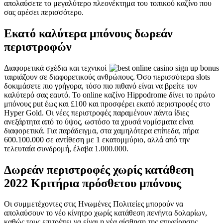
απολαύσετε το μεγαλύτερο πλεονέκτημα του τοπικού καζίνο που
σας αρέσει περισσότερο.
Εκατό καλύτερα μπόνους δωρεάν
περιστροφών
Διαφορετικά σχέδια και τεχνικοί
ταιριάζουν σε διαφορετικούς ανθρώπους. Όσο περισσότερα slots
δοκιμάσετε πιο γρήγορα, τόσο πιο πιθανό είναι να βρείτε τον
καλύτερό σας εαυτό. Το online καζίνο Hippodrome δίνει το πρώτο
μπόνους put έως και £100 και προσφέρει εκατό περιστροφές στο
Hyper Gold. Οι νέες περιστροφές παραμένουν πάντα ίδιες
ανεξάρτητα από το ύψος, ωστόσο τα χρυσά νομίσματα είναι
διαφορετικά. Για παράδειγμα, στα χαμηλότερα επίπεδα, πήρα
600.100.000 σε αντίθεση με 1 εκατομμύριο, αλλά από την
τελευταία συνδρομή, έλαβα 1.000.000.
Δωρεάν περιστροφές χωρίς κατάθεση
2022 Κριτήρια πρόσθετου μπόνους
Οι συμμετέχοντες στις Ηνωμένες Πολιτείες μπορούν να
απολαύσουν το νέο κίνητρο χωρίς κατάθεση πενήντα δολαρίων,
καθώς τους επιτρέπει να είναι η νέα αίσθηση της επιχείρησης