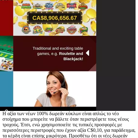
Η αξία των νέων 100% δωρεάν κύκλων είναι απλώς το νέο
στοίχημα που μπορείτε να βάλετε όταν περιστρέφετε τους νέους
τροχούς. Έτσι, ενώ χρησιμοποιείτε τις τυπικές προσφορές με
περισσότερες περιστροφές που έχουν αξία C$0,10, για παράδειγμα,
τα κέρδη είναι επίσης μικρότερα. Προσθέτω ότι οι νέες δωρεάν