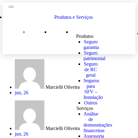
Ir
para
o
Produtos e Serviços
conteúdo
Produtos
Seguro
garantia
Seguro
patrimonial
Seguro
de RC
geral
Seguros
para
Marcielli Oliveira
SFV –
jun, 26
Instalação
Outros
Serviços
Análise
de
demonstrações
Marcielli Oliveira
financeiras
jun, 26
Assessoria