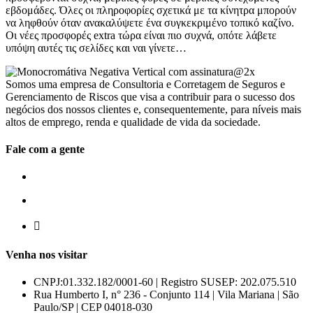
εβδομάδες. Όλες οι πληροφορίες σχετικά με τα κίνητρα μπορούν
να ληφθούν όταν ανακαλύψετε ένα συγκεκριμένο τοπικό καζίνο.
Οι νέες προσφορές extra τώρα είναι πιο συχνά, οπότε λάβετε
υπόψη αυτές τις σελίδες και ναι γίνετε…
Somos uma empresa de Consultoria e Corretagem de Seguros e
Gerenciamento de Riscos que visa a contribuir para o sucesso dos
negócios dos nossos clientes e, consequentemente, para níveis mais
altos de emprego, renda e qualidade de vida da sociedade.
Fale com a gente
55 (11) 3807-8300
55 (11) 97674-2540
comercial@amuracorretora.com.br
Venha nos visitar
CNPJ:01.332.182/0001-60 | Registro SUSEP: 202.075.510
Rua Humberto I, n° 236 - Conjunto 114 | Vila Mariana | São
Paulo/SP | CEP 04018-030