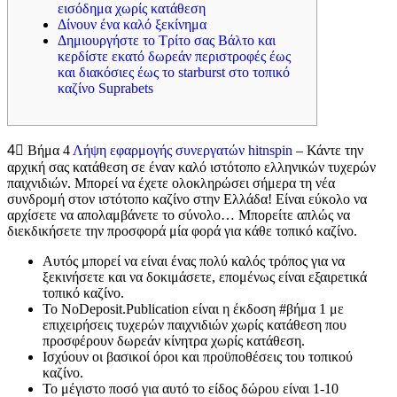
εισόδημα χωρίς κατάθεση
Δίνουν ένα καλό ξεκίνημα
Δημιουργήστε το Τρίτο σας Βάλτο και
κερδίστε εκατό δωρεάν περιστροφές έως
και διακόσιες έως το starburst στο τοπικό
καζίνο Suprabets
4⃣ Βήμα 4
Λήψη εφαρμογής συνεργατών hitnspin
– Κάντε την
αρχική σας κατάθεση σε έναν καλό ιστότοπο ελληνικών τυχερών
παιχνιδιών. Μπορεί να έχετε ολοκληρώσει σήμερα τη νέα
συνδρομή στον ιστότοπο καζίνο στην Ελλάδα!
Είναι εύκολο να
αρχίσετε να απολαμβάνετε το σύνολο… Μπορείτε απλώς να
διεκδικήσετε την προσφορά μία φορά για κάθε τοπικό καζίνο.
Αυτός μπορεί να είναι ένας πολύ καλός τρόπος για να
ξεκινήσετε και να δοκιμάσετε, επομένως είναι εξαιρετικά
τοπικό καζίνο.
Το NoDeposit.Publication είναι η έκδοση #βήμα 1 με
επιχειρήσεις τυχερών παιχνιδιών χωρίς κατάθεση που
προσφέρουν δωρεάν κίνητρα χωρίς κατάθεση.
Ισχύουν οι βασικοί όροι και προϋποθέσεις του τοπικού
καζίνο.
Το μέγιστο ποσό για αυτό το είδος δώρου είναι 1-10