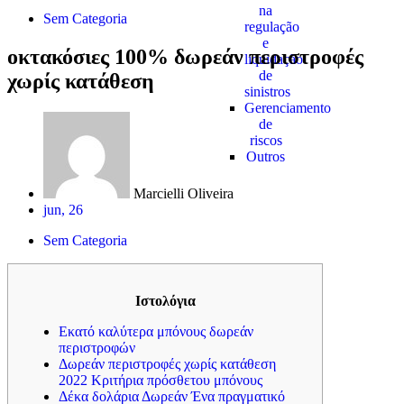
na
Sem Categoria
regulação
e
οκτακόσιες 100% δωρεάν περιστροφές
liquidação
de
χωρίς κατάθεση
sinistros
Gerenciamento
de
riscos
Outros
Marcielli Oliveira
jun, 26
Sem Categoria
Ιστολόγια
Εκατό καλύτερα μπόνους δωρεάν
περιστροφών
Δωρεάν περιστροφές χωρίς κατάθεση
2022 Κριτήρια πρόσθετου μπόνους
Δέκα δολάρια Δωρεάν Ένα πραγματικό