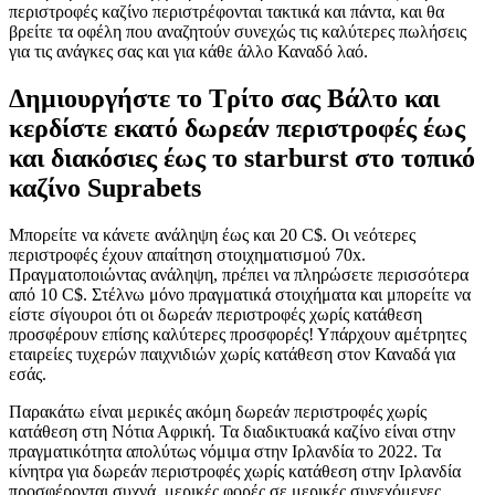
περιστροφές καζίνο περιστρέφονται τακτικά και πάντα, και θα
βρείτε τα οφέλη που αναζητούν συνεχώς τις καλύτερες πωλήσεις
για τις ανάγκες σας και για κάθε άλλο Καναδό λαό.
Δημιουργήστε το Τρίτο σας Βάλτο και
κερδίστε εκατό δωρεάν περιστροφές έως
και διακόσιες έως το starburst στο τοπικό
καζίνο Suprabets
Μπορείτε να κάνετε ανάληψη έως και 20 C$. Οι νεότερες
περιστροφές έχουν απαίτηση στοιχηματισμού 70x.
Πραγματοποιώντας ανάληψη, πρέπει να πληρώσετε περισσότερα
από 10 C$. Στέλνω μόνο πραγματικά στοιχήματα και μπορείτε να
είστε σίγουροι ότι οι δωρεάν περιστροφές χωρίς κατάθεση
προσφέρουν επίσης καλύτερες προσφορές! Υπάρχουν αμέτρητες
εταιρείες τυχερών παιχνιδιών χωρίς κατάθεση στον Καναδά για
εσάς.
Παρακάτω είναι μερικές ακόμη δωρεάν περιστροφές χωρίς
κατάθεση στη Νότια Αφρική. Τα διαδικτυακά καζίνο είναι στην
πραγματικότητα απολύτως νόμιμα στην Ιρλανδία το 2022. Τα
κίνητρα για δωρεάν περιστροφές χωρίς κατάθεση στην Ιρλανδία
προσφέρονται συχνά, μερικές φορές σε μερικές συνεχόμενες