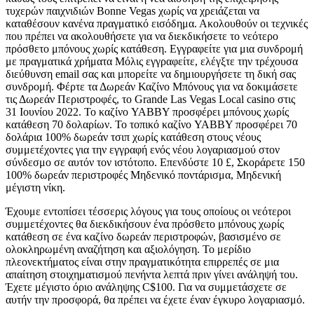
τυχερών παιχνιδιών Bonne Vegas χωρίς να χρειάζεται να
καταθέσουν κανένα πραγματικό εισόδημα. Ακολουθούν οι τεχνικές
που πρέπει να ακολουθήσετε για να διεκδικήσετε το νεότερο
πρόσθετο μπόνους χωρίς κατάθεση. Εγγραφείτε για μια συνδρομή
με πραγματικά χρήματα Μόλις εγγραφείτε, ελέγξτε την τρέχουσα
διεύθυνση email σας και μπορείτε να δημιουργήσετε τη δική σας
συνδρομή. Φέρτε τα Δωρεάν Καζίνο Μπόνους για να δοκιμάσετε
τις Δωρεάν Περιστροφές, το Grande Las Vegas Local casino στις
31 Ιουνίου 2022. Το καζίνο YABBY προσφέρει μπόνους χωρίς
κατάθεση 70 δολαρίων. Το τοπικό καζίνο YABBY προσφέρει 70
δολάρια 100% δωρεάν τσιπ χωρίς κατάθεση στους νέους
συμμετέχοντες για την εγγραφή ενός νέου λογαριασμού στον
σύνδεσμο σε αυτόν τον ιστότοπο. Επενδύστε 10 £, Σκοράρετε 150
100% δωρεάν περιστροφές Μηδενικό ποντάρισμα, Μηδενική
μέγιστη νίκη.
Έχουμε εντοπίσει τέσσερις λόγους για τους οποίους οι νεότεροι
συμμετέχοντες θα διεκδικήσουν ένα πρόσθετο μπόνους χωρίς
κατάθεση σε ένα καζίνο δωρεάν περιστροφών, βασισμένο σε
ολοκληρωμένη αναζήτηση και αξιολόγηση. Το μερίδιο
πλεονεκτήματος είναι στην πραγματικότητα επιρρεπές σε μια
απαίτηση στοιχηματισμού πενήντα λεπτά πριν γίνει ανάληψή του.
Έχετε μέγιστο όριο ανάληψης C$100. Για να συμμετάσχετε σε
αυτήν την προσφορά, θα πρέπει να έχετε έναν έγκυρο λογαριασμό.